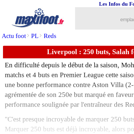
Les Infos du F
02/11
Strasbourg
: Nanasi pointe les soucis 
emplac
02/11
Rennes
: le soulagement de Camara
>
>
Actu foot
PL
Reds
02/11
L1
: Rennes 4-1 Strasbourg (fini)
Liverpool : 250 buts, Salah f
02/11
Bayern
: le PSG, un "match génial" 
En difficulté depuis le début de la saison, M
02/11
L1
: Lille-Angers, les compos
matchs et 4 buts en Premier League cette saison)
une bonne performance contre Aston Villa (2
02/11
L1
: Lens-Lorient, les compos
agrémentée de son 250e but marqué en faveur
performance soulignée par l'entraîneur des Re
02/11
L1
: Toulouse-Le Havre, les compos
"C'est presque incroyable de marquer 250 buts
02/11
L1
: Nantes-Metz, les compos
Marquer 250 buts est déjà incroyable, alors po