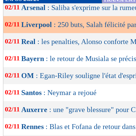
de
02/11
Arsenal
: Saliba s'exprime sur la rume
lecture
02/11
Liverpool
: 250 buts, Salah félicité pa
OK
02/11
Real
: les penalties, Alonso conforte
02/11
Bayern
: le retour de Musiala se préci
02/11
OM
: Egan-Riley souligne l'état d'espr
02/11
Santos
: Neymar a rejoué
02/11
Auxerre
: une "grave blessure" pour C
02/11
Rennes
: Blas et Fofana de retour dans