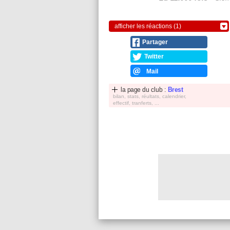
afficher les réactions (1)
Partager
Twitter
Mail
la page du club :
Brest
bilan, stats, réultats, calendrier,
effectif, tranferts, ...