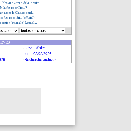
i, Haaland attend déjà la suite
ôt la fin pour Pioli ?
agit après le Clasico perdu
est fini pour Still (officiel)
osenior "étrangle" Lepaul...
les compos
aland-Cherki porte Man City
it une grande saison pour Lepaul
REVES
ers (fini)
.
etz (fini)
brèves d'hier
.
 Le Havre (fini)
lundi 03/08/2026
ent (fini)
.
026
Recherche archives
- "pas plus de sérénité"
 favori pour succéder à Vieira ?
enior tire son chapeau à Rennes
si pointe les soucis défensifs
agement de Camara
trasbourg (fini)
 un "match génial" pour Kompany
, les compos
, les compos
 Havre, les compos
 les compos
h demande du temps
rop fort au foot" pour Boey
ésent à l'entraînement