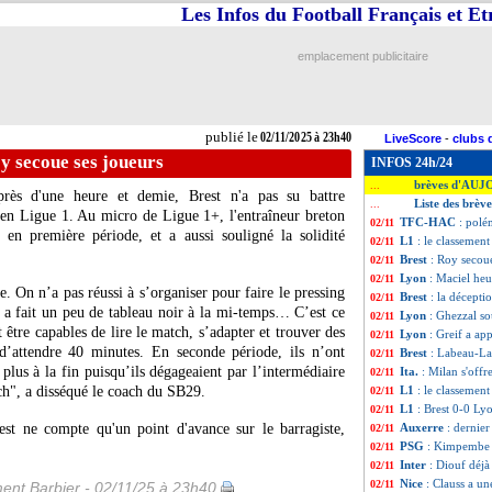
Les Infos du Football Français et E
emplacement publicitaire
publié le
02/11/2025 à 23h40
LiveScore
-
clubs 
y secoue ses joueurs
INFOS 24h/24
brèves d'AUJ
...
rès d'une heure et demie, Brest n'a pas su battre
Liste des brèv
...
en Ligue 1. Au micro de Ligue 1+, l'entraîneur breton
TFC-HAC
: pol
02/11
s en première période, et a aussi souligné la solidité
L1
: le classement
02/11
Brest
: Roy secoue
02/11
Lyon
: Maciel heu
02/11
e. On n’a pas réussi à s’organiser pour faire le pressing
Brest
: la décepti
02/11
n a fait un peu de tableau noir à la mi-temps… C’est ce
Lyon
: Ghezzal sou
02/11
être capables de lire le match, s’adapter et trouver des
Lyon
: Greif a app
02/11
d’attendre 40 minutes. En seconde période, ils n’ont
Brest
: Labeau-Las
02/11
 plus à la fin puisqu’ils dégageaient par l’intermédiaire
Ita.
: Milan s'off
02/11
tch", a disséqué le coach du SB29.
L1
: le classemen
02/11
L1
: Brest 0-0 Lyo
02/11
est ne compte qu'un point d'avance sur le barragiste,
Auxerre
: dernier
02/11
PSG
: Kimpembe r
02/11
Inter
: Diouf déjà
02/11
Nice
: Clauss a un
02/11
ent Barbier - 02/11/25 à 23h40