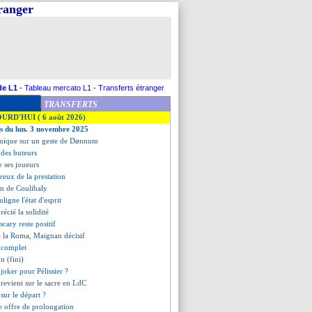
tranger
de L1
-
Tableau mercato L1
-
Transferts étranger
TRANSFERTS
OURD'HUI ( 6 août 2026)
es du lun. 3 novembre 2025
émique sur un geste de Dønnum
 des buteurs
 ses joueurs
reux de la prestation
on de Coulibaly
ligne l'état d'esprit
récié la solidité
cary reste positif
re la Roma, Maignan décisif
t complet
n (fini)
 joker pour Pélissier ?
evient sur le sacre en LdC
 sur le départ ?
e offre de prolongation