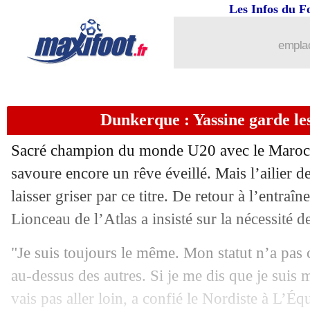
Les Infos du F
emplac
Dunkerque : Yassine garde les
Sacré champion du monde U20 avec le Maroc,
savoure encore un rêve éveillé. Mais l’ailier 
laisser griser par ce titre. De retour à l’entraî
Lionceau de l’Atlas a insisté sur la nécessité d
"Je suis toujours le même. Mon statut n’a pas 
au-dessus des autres. Si je me dis que je suis m
vais pas aller loin, a confié le Nordiste à L’Équ