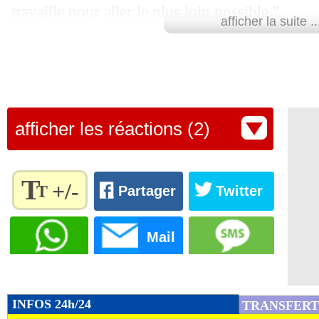
travaille pour aller le plus loin possible."
afficher la suite ..
Lu 14.000 fois
- Youcef Touaitia 
afficher les réactions (2)
T
+/-
T
Partager
Twitter
Règlez la
taille du
Mail
texte
pour
l'adapter
à vos
INFOS 24h/24
TRANSFERT
préférences