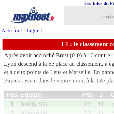
Les Infos du F
emplac
>
Actu foot
Ligue 1
L1 : le classement 
Après avoir accroché Brest (0-0) à 10 contre 
Pos
Equipe
Pts
J
G
N
P
Bp
Bc
Di
Lyon descend à la 6e place au classement, à ég
1
Paris SG
24
11
7
3
1
21
9
+
et à deux points de Lens et Marseille. En panne
2
Marseille
22
11
7
1
3
25
11
+
3
Lens
22
11
7
1
3
17
10
+
Pirates restent dans le ventre mou, à la 13e pla
4
Lille
20
11
6
2
3
23
13
+
...
5
Monaco
20
11
6
2
3
23
17
+
brèves d'AUJOURD'HUI ( 8 août 202
6
Lyon
20
11
6
2
3
16
12
+
7
Strasbourg
19
11
6
1
4
22
16
+
...
Liste des brèves du lun. 3 novembre 2
8
Nice
17
11
5
2
4
16
16