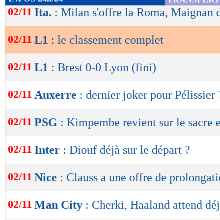
de
02/11
Ita.
: Milan s'offre la Roma, Maignan d
lecture
02/11
L1
: le classement complet
OK
02/11
L1
: Brest 0-0 Lyon (fini)
02/11
Auxerre
: dernier joker pour Pélissier 
Lu 22.734 fois
- Clément Barbier 
02/11
PSG
: Kimpembe revient sur le sacre
02/11
Inter
: Diouf déjà sur le départ ?
02/11
Nice
: Clauss a une offre de prolongat
02/11
Man City
: Cherki, Haaland attend déj