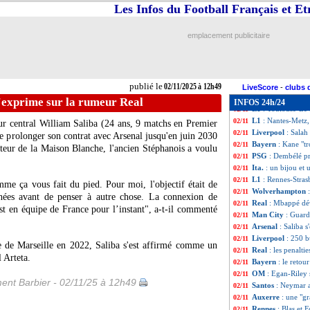
Rennes
: H. Beye 
02/11
Les Infos du Football Français et E
Genoa
: De Rossi
02/11
Strasbourg
: Ros
02/11
emplacement publicitaire
Strasbourg
: Nana
02/11
Rennes
: le soul
02/11
L1
: Rennes 4-1 S
02/11
Bayern
: le PSG,
02/11
publié le
02/11/2025 à 12h49
L1
: Lille-Angers
02/11
LiveScore
-
clubs 
L1
: Lens-Lorient
02/11
s'exprime sur la rumeur Real
INFOS 24h/24
L1
: Toulouse-Le
02/11
L1
: Nantes-Metz,
02/11
eur central William
Saliba
(24 ans, 9 matchs en Premier
Liverpool
: Sala
02/11
e prolonger son contrat avec Arsenal jusqu'en juin 2030
Bayern
: Kane "t
02/11
atteur de la Maison Blanche, l'ancien Stéphanois a voulu
PSG
: Dembélé pr
02/11
Ita.
: un bijou et 
02/11
L1
: Rennes-Stras
02/11
me ça vous fait du pied. Pour moi, l'objectif était de
Wolverhampton
02/11
phées avant de penser à autre chose. La connexion de
Real
: Mbappé dévo
02/11
t en équipe de France pour l’instant", a-t-il commenté
Man City
: Guard
02/11
Arsenal
: Saliba 
02/11
Liverpool
: 250 b
02/11
e de Marseille en 2022, Saliba s'est affirmé comme un
Real
: les penalt
02/11
l Arteta.
Bayern
: le retou
02/11
OM
: Egan-Riley s
02/11
ent Barbier - 02/11/25 à 12h49
Santos
: Neymar a
02/11
Auxerre
: une "g
02/11
Rennes
: Blas et 
02/11