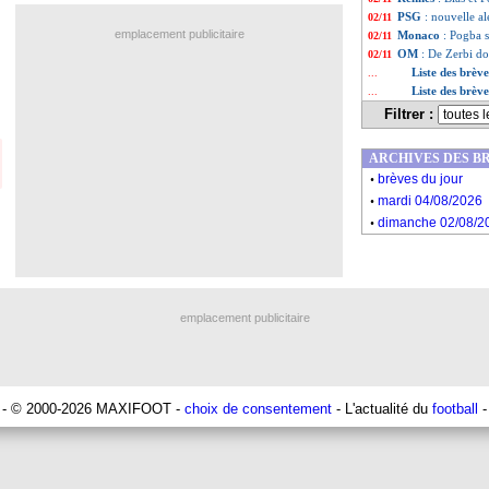
PSG
: nouvelle a
02/11
emplacement publicitaire
Monaco
: Pogba 
02/11
OM
: De Zerbi d
02/11
Liste des brèv
...
Liste des brèv
...
Filtrer :
ARCHIVES DES B
.
brèves du jour
.
mardi 04/08/2026
.
dimanche 02/08/2
emplacement publicitaire
- © 2000-2026 MAXIFOOT -
choix de consentement
- L'actualité du
football
-