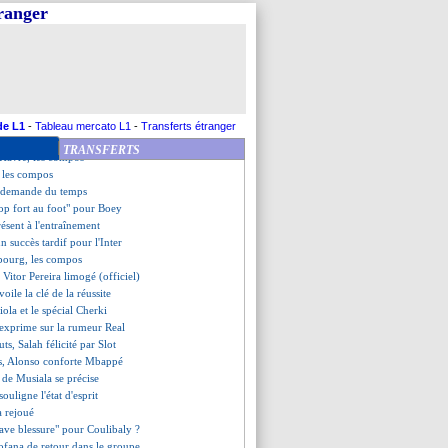
- "pas plus de sérénité"
tranger
 favori pour succéder à Vieira ?
enior tire son chapeau à Rennes
si pointe les soucis défensifs
agement de Camara
trasbourg (fini)
 un "match génial" pour Kompany
, les compos
de L1
-
Tableau mercato L1
-
Transferts étranger
, les compos
TRANSFERTS
 Havre, les compos
 les compos
h demande du temps
rop fort au foot" pour Boey
ésent à l'entraînement
un succès tardif pour l'Inter
bourg, les compos
: Vitor Pereira limogé (officiel)
ile la clé de la réussite
iola et le spécial Cherki
s'exprime sur la rumeur Real
uts, Salah félicité par Slot
ies, Alonso conforte Mbappé
r de Musiala se précise
ouligne l'état d'esprit
 rejoué
rave blessure" pour Coulibaly ?
Fofana de retour dans le groupe