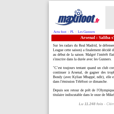
Actu foot
PL
Les Gunners
>
>
Arsenal : Saliba 
Sur les radars du Real Madrid, le défens
League cette saison) a finalement décidé d
au début de la saison. Malgré l'intérêt fl
s'inscrire dans la durée avec les Gunners.
"C’est toujours tentant quand un club com
continuer à Arsenal, de gagner des tro
Bondy (avec Kylian Mbappé, ndlr), elle es
dans l'émission Téléfoot ce dimanche.
Depuis son retour de prêt de l'Olympiqu
titulaire indiscutable dans le onze de Mike
Lu 11.248 fois
- Clém