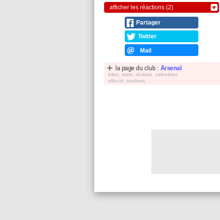
afficher les réactions (2)
Partager
Twitter
Mail
la page du club :
Arsenal
bilan, stats, réultats, calendrier,
effectif, tranferts, ...