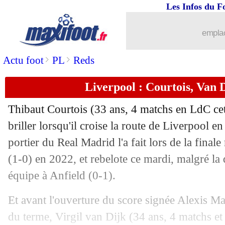
Les Infos du F
emplac
>
>
Actu foot
PL
Reds
Liverpool : Courtois, Van 
Thibaut
Courtois
(33 ans, 4 matchs en LdC cett
briller lorsqu'il croise la route de Liverpool
portier du Real Madrid l'a fait lors de la fina
(1-0) en 2022, et rebelote ce mardi, malgré la
équipe à Anfield (0-1).
Et avant l'ouverture du score signée Alexis Ma
du terme, Virgil
van Dijk
(34 ans, 4 matchs et 