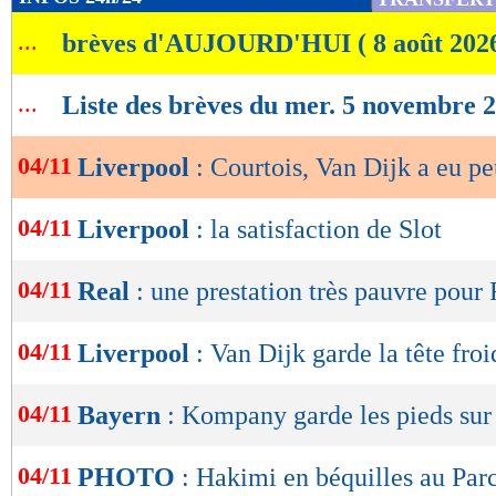
de
...
brèves d'AUJOURD'HUI ( 8 août 202
lecture
OK
...
Liste des brèves du mer. 5 novembre 
04/11
Liverpool
: Courtois, Van Dijk a eu pe
04/11
Liverpool
: la satisfaction de Slot
04/11
Real
: une prestation très pauvre pou
04/11
Liverpool
: Van Dijk garde la tête froi
04/11
Bayern
: Kompany garde les pieds sur 
04/11
PHOTO
: Hakimi en béquilles au Par