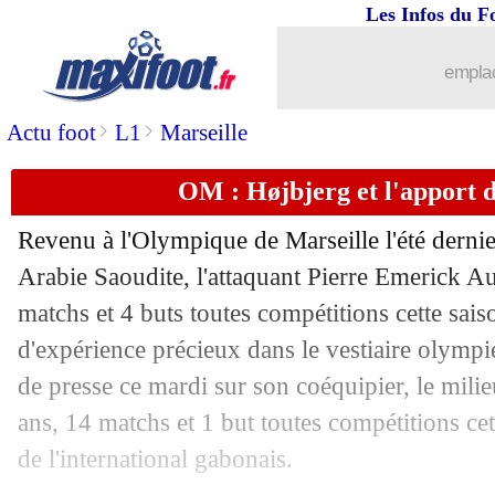
Les Infos du F
04/11
Chelsea
: Santos n'oublie pas Rosenior
emplac
04/11
PSG
: Matthaüs voit le Bayern favori
>
>
Actu foot
L1
Marseille
04/11
OM
: De Zerbi compare Ligue 1 et Se
OM : Højbjerg et l'apport
04/11
Barça
: Iniesta défend Yamal
Revenu à l'Olympique de Marseille l'été dernie
04/11
West Ham
: Füllkrug veut partir
Arabie Saoudite, l'attaquant Pierre Emerick
Au
matchs et 4 buts toutes compétitions cette sais
04/11
OM
: P.E. Højbjerg - "le Vélodrome c'
d'expérience précieux dans le vestiaire olympi
de presse ce mardi sur son coéquipier, le mili
04/11
LdC (U19)
: le PSG l'emporte face au
ans, 14 matchs et 1 but toutes compétitions cet
de l'international gabonais.
04/11
PSG
: Doué remporte le Golden Boy 2