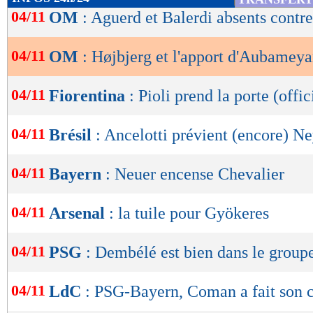
de
04/11
OM
: Aguerd et Balerdi absents contre
lecture
04/11
OM
: Højbjerg et l'apport d'Aubamey
OK
04/11
Fiorentina
: Pioli prend la porte (offic
04/11
Brésil
: Ancelotti prévient (encore) N
04/11
Bayern
: Neuer encense Chevalier
04/11
Arsenal
: la tuile pour Gyökeres
04/11
PSG
: Dembélé est bien dans le group
04/11
LdC
: PSG-Bayern, Coman a fait son 