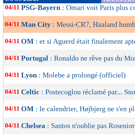
de
04/11
PSG-Bayern
: Omari voit Paris plus 
lecture
04/11
Man City
: Messi-CR7, Haaland humb
OK
04/11
OM
: et si Aguerd était finalement apt
04/11
Portugal
: Ronaldo ne rêve pas du Mo
04/11
Lyon
: Molebe a prolongé (officiel)
04/11
Celtic
: Postecoglou réclamé par... S
04/11
OM
: le calendrier, Højbjerg ne s'en pl
04/11
Chelsea
: Santos n'oublie pas Rosenior