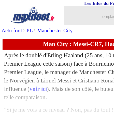
Les Infos du F
04/11
OM
: De Zerbi, le joli compliment d'
emplac
04/11
VIDEO
: Hakimi blessé, Diaz expulsé 
>
>
Actu foot
PL
Manchester City
04/11
VIDEO
: Monaco prend les devants e
Man City : Messi-CR7, Ha
04/11
VIDEO
: bourde de Marquinhos, doub
Après le doublé d'
Erling Haaland
(25 ans, 10 
04/11
PSG
: Dembélé sort sur blessure !
Premier League cette saison) face à Bournem
Premier League, le manager de Manchester Ci
04/11
Barça
: Lewandowski refuse de se proj
le Norvégien à Lionel Messi et Cristiano Rona
influence (
voir ici
). Mais de son côté, le buteu
04/11
VIDEO
: le Bayern glace le Parc !
telle comparaison.
04/11
Al-Nassr
: Ronaldo se livre sur sa retra
"Si je me vois à ce niveau ? Non, pas du tout 