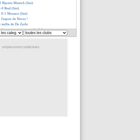
-2 Bayern Munich (fini)
-0 Real (fini)
 0-1 Monaco (fini)
e l'espoir de Neves !
se méfie de De Zerbi
 clame son amour pour le club
e joli compliment d'Højbjerg
blessé, Diaz expulsé !
prend les devants en Norvège !
emplacement publicitaire
de Marquinhos, doublé de Diaz
t sur blessure !
ski refuse de se projeter
n glace le Parc !
 se livre sur sa retraite
dans l'histoire de la LdC
rsenal, Naples accroché
aphinha avoue sa déception
 Petit veut envoyer un message
e s'attend à une bataille
Real, les compos
t-Monaco, les compos
ayern Munich, les compos
ari voit Paris plus complet
i-CR7, Haaland humble
 était finalement apte ?
do ne rêve pas du Mondial