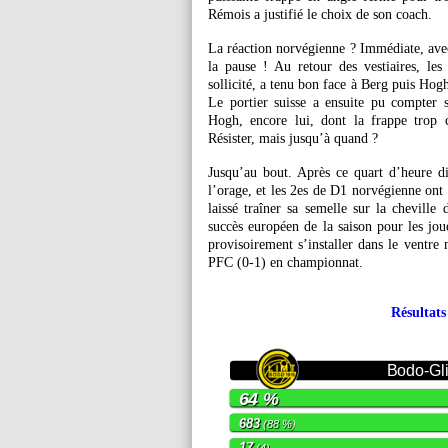
Rémois a justifié le choix de son coach.
La réaction norvégienne ? Immédiate, avec
la pause ! Au retour des vestiaires, l
sollicité, a tenu bon face à Berg puis Hogh
Le portier suisse a ensuite pu compter 
Hogh, encore lui, dont la frappe trop 
Résister, mais jusqu’à quand ?
Jusqu’au bout. Après ce quart d’heure dif
l’orage, et les 2es de D1 norvégienne on
laissé traîner sa semelle sur la cheville
succès européen de la saison pour les jou
provisoirement s’installer dans le ventre 
PFC (0-1) en championnat.
Résultat
Bodo-Gl
64 %
683
(88 %)
17