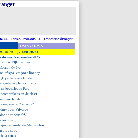
tranger
de L1
-
Tableau mercato L1
-
Transferts étranger
TRANSFERTS
OURD'HUI ( 7 août 2026)
es du mer. 5 novembre 2025
ois, Van Dijk a eu peur
isfaction de Slot
tion très pauvre pour Rooney
ijk garde la tête froide
 garde les pieds sur terre
 en béquilles au Parc
'incompréhension de Nasri
mer mais lucide
ue regrette les "cadeaux"
e dure pour Valverde
 bête noire sous QSI
e s'alarme pas
ysique, le constat de Marquinhos
nt provisoire
s de la soirée