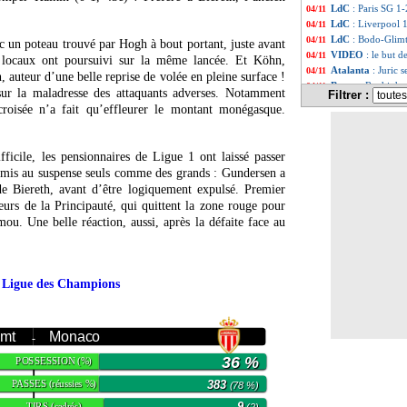
LdC
: Paris SG 1
04/11
LdC
: Liverpool 1
04/11
LdC
: Bodo-Glimt
04/11
 un poteau trouvé par Hogh à bout portant, juste avant
VIDEO
: le but d
04/11
es locaux ont poursuivi sur la même lancée. Et Köhn,
Atalanta
: Juric 
04/11
, auteur d’une belle reprise de volée en pleine surface !
Barça
: Raphinha
04/11
sur la maladresse des attaquants adverses. Notamment
Filtrer :
OM
: De Zerbi, l
04/11
croisée n’a fait qu’effleurer le montant monégasque.
VIDEO
: Hakimi 
04/11
VIDEO
: Monaco 
04/11
VIDEO
: bourde 
04/11
ficile, les pensionnaires de Ligue 1 ont laissé passer
PSG
: Dembélé sor
04/11
t mis au suspense seuls comme des grands : Gundersen a
Barça
: Lewandow
04/11
 de Biereth, avant d’être logiquement expulsé. Premier
VIDEO
: le Bayer
04/11
eurs de la Principauté, qui quittent la zone rouge pour
Al-Nassr
: Ronaldo
04/11
mou. Une belle réaction, aussi, après la défaite face au
Arsenal
: Dowman 
04/11
LdC
: 4/4 pour A
04/11
Barça
: le BO, R
04/11
PSG
: le Bayern,
04/11
s Ligue des Champions
PSG
: Luis Enriqu
04/11
LdC
: Liverpool-
04/11
LdC
: Bodo-Glim
04/11
LdC
: Paris SG-B
04/11
imt
Monaco
-
PSG-Bayern
: Om
04/11
36 %
POSSESSION
(%)
Man City
: Mess
04/11
OM
: et si Aguerd
04/11
PASSES
383
(réussies %)
(78 %)
Portugal
: Ronal
04/11
TIRS
9
(cadrés)