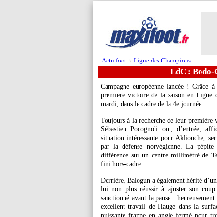
Actu foot
Ligue des Champions
>
LdC : Bodo-G
Campagne européenne lancée ! Grâce à 
première victoire de la saison en Ligue
mardi, dans le cadre de la 4e journée.
Toujours à la recherche de leur première 
Sébastien Pocognoli ont, d’entrée, aff
situation intéressante pour Akliouche, se
par la défense norvégienne. La pépite 
différence sur un centre millimétré de Te
fini hors-cadre.
Derrière, Balogun a également hérité d’un 
lui non plus réussir à ajuster son cou
sanctionné avant la pause : heureusement
excellent travail de Hauge dans la surf
puissante frappe en angle fermé pour tr