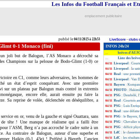
Les Infos du Football Français et E
emplacement publicitaire
publié le
04/11/2025 à 22h53
LiveScore
-
clubs 
limt 0-1 Monaco (fini)
INFOS 24h/24
brèves d'AUJ
...
un joli but de Balogun, l’AS Monaco a décroché sa
Liste des brèv
...
 des Champions sur la pelouse de Bodo-Glimt (1-0) ce
Liverpool
: Court
04/11
Liverpool
: la sat
04/11
Real
: une presta
04/11
victoire en C1, comme leurs adversaires, les hommes de
Liverpool
: Van D
04/11
iché un état d’esprit conquérant. Avec une première
Bayern
: Kompany
04/11
rvi sur un plateau par Balogun mais contré in extremis
PHOTO
: Hakimi
04/11
monégasque, encore elle, aurait ensuite pu faire la
PSG
: Dembélé, l
04/11
ze. Sa reprise de volée, déclenchée en déséquilibre, a
Real
: Courtois a
04/11
PSG
: Luis Enriq
04/11
Real
: une défait
04/11
service en or, venu de la gauche et signé Ouattara, sans
PSG
: le Bayern,
04/11
p de tête ! Une manque de réalisme qui a failli être
PSG
: Chevalier n
04/11
PSG
: déficit ph
 pour l’ASM, Berg n’a pas accroché le cadre suite à un
04/11
LdC
: le classeme
04/11
ace. Au contraire de Balogun, auteur d’une superbe et
LdC
: les résultat
04/11
omper Haikin (0-1, 43e) ! Préféré à Biereth, l’ancien