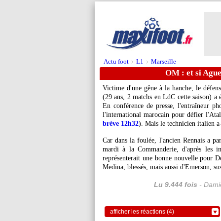
Actu foot
L1
Marseille
>
>
OM : et si Ague
Victime d'une gêne à la hanche, le défen
(29 ans, 2 matchs en LdC cette saison) a é
En conférence de presse, l'entraîneur ph
l'international marocain pour défier l'A
brève 12h32
). Mais le technicien italien a-
Car dans la foulée, l'ancien Rennais a par
mardi à la Commanderie, d'après les i
représenterait une bonne nouvelle pour D
Medina, blessés, mais aussi d'Emerson, sus
Lu 9.444 fois
- Damie
afficher les réactions (4)