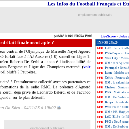
Les Infos du Football Français et E
VIDEO
: le Bayer
04/11
Al-Nassr
: Ronaldo
04/11
Arsenal
: Dowman 
04/11
emplacement publicitaire
LdC
: 4/4 pour A
04/11
Barça
: le BO, R
04/11
PSG
: le Bayern,
04/11
PSG
: Luis Enriqu
04/11
publié le
04/11/2025 à 19h02
LiveScore
-
clubs 
LdC
: Liverpool-
04/11
rd était finalement apte ?
INFOS 24h/24
LdC
: Bodo-Glim
04/11
LdC
: Paris SG-B
04/11
seur central de l'Olympique de Marseille Nayef
Aguerd
PSG-Bayern
: Om
04/11
té forfait face à l'AJ Auxerre (1-0) samedi en Ligue 1.
Man City
: Mess
04/11
océen Roberto De Zerbi a annoncé l'indisponibilité de
OM
: et si Aguerd
04/11
talanta Bergame en Ligue des Champions mercredi (
voir
Portugal
: Ronal
04/11
t-il bluffé ? Peut-être...
Lyon
: Molebe a p
04/11
Celtic
: Postecog
04/11
ticipé à l'entraînement collectif avec ses partenaires ce
OM
: le calendrie
04/11
nformations de la radio RMC. La présence d'Aguerd
Chelsea
: Santos 
04/11
e Zerbi, déjà privé de Leonardo Balerdi et de Facundo
PSG
: Matthaüs v
04/11
pendu, sur le plan défensif.
OM
: De Zerbi co
04/11
Barça
: Iniesta d
04/11
West Ham
: Füllk
n Da Silva - 04/11/25 à 19h02
04/11
OM
: P.E. Højbje
04/11
LdC (U19)
: le P
04/11
PSG
: Doué remp
04/11
OM
: De Zerbi et
04/11
emplacement publicitaire