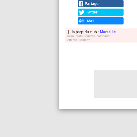
Partager
Twitter
Mail
la page du club :
Marseille
bilan, stats, réultats, calendrier,
effectif, tranferts, ...