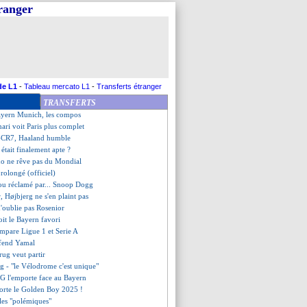
tranger
n glace le Parc !
 se livre sur sa retraite
dans l'histoire de la LdC
rsenal, Naples accroché
aphinha avoue sa déception
 Petit veut envoyer un message
e s'attend à une bataille
de L1
-
Tableau mercato L1
-
Transferts étranger
Real, les compos
TRANSFERTS
t-Monaco, les compos
ayern Munich, les compos
ari voit Paris plus complet
i-CR7, Haaland humble
 était finalement apte ?
do ne rêve pas du Mondial
rolongé (officiel)
lou réclamé par... Snoop Dogg
r, Højbjerg ne s'en plaint pas
n'oublie pas Rosenior
oit le Bayern favori
mpare Ligue 1 et Serie A
éfend Yamal
rug veut partir
rg - "le Vélodrome c'est unique"
SG l'emporte face au Bayern
orte le Golden Boy 2025 !
 les "polémiques"