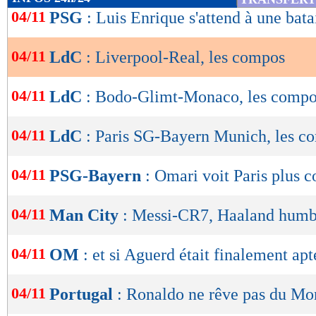
de
04/11
PSG
: Luis Enrique s'attend à une bata
lecture
04/11
LdC
: Liverpool-Real, les compos
OK
04/11
LdC
: Bodo-Glimt-Monaco, les comp
04/11
LdC
: Paris SG-Bayern Munich, les c
04/11
PSG-Bayern
: Omari voit Paris plus 
04/11
Man City
: Messi-CR7, Haaland humb
04/11
OM
: et si Aguerd était finalement apt
04/11
Portugal
: Ronaldo ne rêve pas du Mo