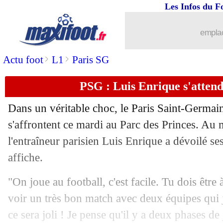
Les Infos du F
04/11
LdC
: Liverpool 1-0 Real (fini)
emplac
04/11
LdC
: Bodo-Glimt 0-1 Monaco (fini)
>
>
Actu foot
L1
Paris SG
04/11
VIDEO
: le but de l'espoir de Neves !
PSG : Luis Enrique s'attend
04/11
Atalanta
: Juric se méfie de De Zerbi
Dans un véritable choc, le Paris Saint-Germai
04/11
Barça
: Raphinha clame son amour pou
s'affrontent ce mardi au Parc des Princes. Au 
l'entraîneur parisien Luis Enrique a dévoilé ses
04/11
OM
: De Zerbi, le joli compliment d'
affiche.
04/11
VIDEO
: Hakimi blessé, Diaz expulsé 
"On joue au football, c'est facile. Tu dois êtr
voir un très bon match avec deux équipes qui j
04/11
VIDEO
: Monaco prend les devants e
ce sera joli ! Je pense qu'il y a deux phases de 