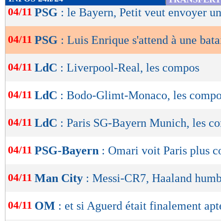
de
04/11
PSG
: le Bayern, Petit veut envoyer 
lecture
04/11
PSG
: Luis Enrique s'attend à une bata
OK
04/11
LdC
: Liverpool-Real, les compos
04/11
LdC
: Bodo-Glimt-Monaco, les comp
04/11
LdC
: Paris SG-Bayern Munich, les c
04/11
PSG-Bayern
: Omari voit Paris plus 
04/11
Man City
: Messi-CR7, Haaland humb
04/11
OM
: et si Aguerd était finalement apt