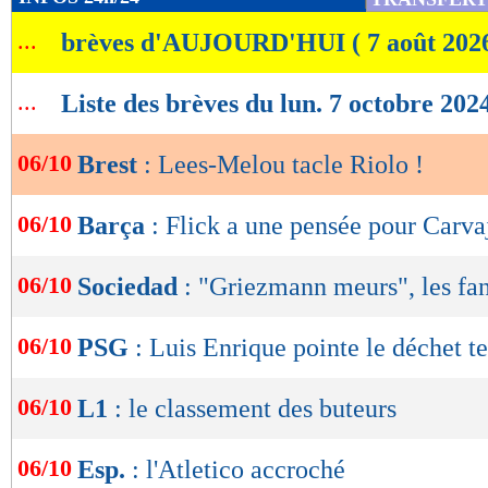
des fois donc je ne lui en veux pas", a tempé
de
...
brèves d'AUJOURD'HUI ( 7 août 202
lecture
Lu 41.326 fois
- Eric Bethsy - 
OK
...
Liste des brèves du lun. 7 octobre 202
06/10
Brest
: Lees-Melou tacle Riolo !
06/10
Barça
: Flick a une pensée pour Carva
06/10
Sociedad
: "Griezmann meurs", les fa
06/10
PSG
: Luis Enrique pointe le déchet t
06/10
L1
: le classement des buteurs
06/10
Esp.
: l'Atletico accroché