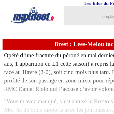
Les Infos du F
emplac
Brest : Lees-Melou tacl
Opéré d’une fracture du péroné en mai dernie
ans, 1 apparition en L1 cette saison) a repris 
face au Havre (2-0), soit cinq mois plus tard. 
profité de son passage en zone mixte pour rép
RMC Daniel Riolo qui l’accuse d’avoir volonta
"Vous m'avez manqué, s’est amusé le Brestois 
Moi j'ai de bons rapports avec les journalistes,