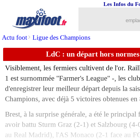
Les Infos du F
emplac
>
Actu foot
Ligue des Champions
LdC : un départ hors normes
Visiblement, les fermiers cultivent de l'or. Rail
1 est surnommée "Farmer's League" -, les club
d'enregistrer leur meilleur départ depuis la s
Champions, avec déjà 5 victoires obtenues en
Brest, à la surprise générale, a été le principal
avoir battu Sturm Graz (2-1) et Salzbourg (4-0)
au Real Madrid), l'AS Monaco (2-1 face au FC 