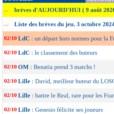
de
...
brèves d'AUJOURD'HUI ( 9 août 202
lecture
OK
...
Liste des brèves du jeu. 3 octobre 202
02/10
LdC
: un départ hors normes pour la F
02/10
LdC
: le classement des buteurs
02/10
OM
: Benatia prend 3 matchs !
02/10
Lille
: David, meilleur buteur du LOS
02/10
Lille
: battre le Real, rare pour les Fra
02/10
Lille
: Genesio félicite ses joueurs