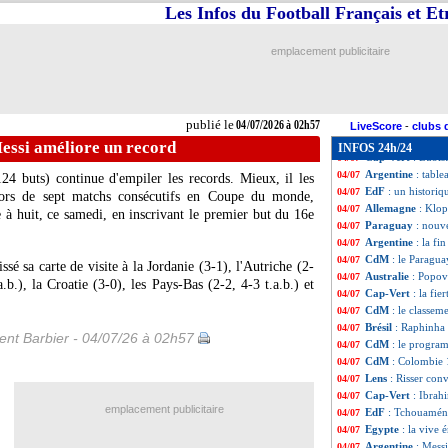
OM
: Richard veu
04/07
Les Infos du Football Français et E
Milan
: Modric v
04/07
Algérie
: Petkovic
04/07
emplacement publicitaire
Argentine
: Lisa
04/07
EdF
: Petit crain
04/07
USA
: Balogun co
04/07
CAF
: appel d'of
04/07
publié le
04/07/2026 à 02h57
EdF
: Bouaddi, le
04/07
LiveScore
-
clubs 
Argentine
: Messi
04/07
essi améliore un record
INFOS 24h/24
Cap-Vert
: Bubis
04/07
Argentine
: table
04/07
24 buts) continue d'empiler les records. Mieux, il les
EdF
: un historiq
04/07
lors de sept matchs consécutifs en Coupe du monde,
Allemagne
: Klop
04/07
ie à huit, ce samedi, en inscrivant le premier but du 16e
Paraguay
: nouve
04/07
Argentine
: la f
04/07
CdM
: le Paragua
04/07
ssé sa carte de visite à la Jordanie (3-1), l'Autriche (2-
Australie
: Popov
04/07
a.b.), la Croatie (3-0), les Pays-Bas (2-2, 4-3 t.a.b.) et
Cap-Vert
: la fie
04/07
CdM
: le classem
04/07
Brésil
: Raphinha 
04/07
nt Barbier - 04/07/26 à 02h57
CdM
: le progra
04/07
CdM
: Colombie 
04/07
Lens
: Risser conv
04/07
Cap-Vert
: Ibrah
04/07
emplacement publicitaire
EdF
: Tchouaméni
04/07
Egypte
: la vive
04/07
Argentine
: Messi
04/07