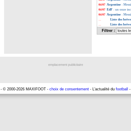
Argentine
: Mess
04/07
EdF
: un onze in
04/07
Argentine
: Mess
04/07
Liste des brève
...
Liste des brève
...
Filtrer :
emplacement publicitaire
- © 2000-2026 MAXIFOOT -
choix de consentement
- L'actualité du
football
-