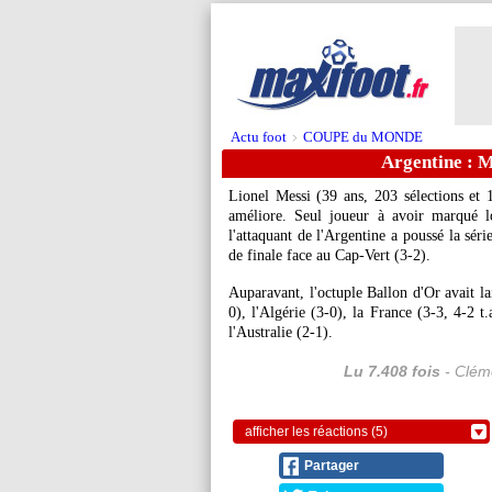
Actu foot
COUPE du MONDE
>
Argentine : M
Lionel Messi (39 ans, 203 sélections et 1
améliore. Seul joueur à avoir marqué 
l'attaquant de l'Argentine a poussé la sér
de finale face au Cap-Vert (3-2).
Auparavant, l'octuple Ballon d'Or avait lai
0), l'Algérie (3-0), la France (3-3, 4-2 t.
l'Australie (2-1).
Lu 7.408 fois
- Cléme
afficher les réactions (5)
Partager