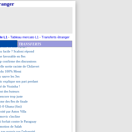
t baisser des salaires
tranger
ers un nouveau contrat
 va bien partir
ndro Martinez encense Messi
t à nouveau l'Espagne
nteste son rouge
fres pour trois CAN
 regret de Fournier
de L1
-
Tableau mercato L1
-
Transferts étranger
 salue le Cap-Vert
TRANSFERTS
ta fier de son équipe
au facile ? Scaloni répond
ue favorable en 8es
p confirme des discussions
lle sortie raciste de Chilavert
in du 100% Messi
y sauve les 3es
ic explique son pari perdant
rté de Vozinha !
ent des buteurs
encore trop juste
mme des 8es de finale
1-0 Ghana (fini)
oité par Aston Villa
imovic s'incline
 forfait contre le Paraguay
 émotion de Salah
 pas surpris par l'adversité