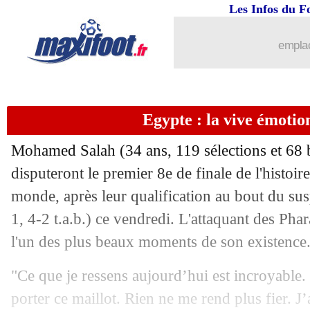
Les Infos du F
04/07
Argentine
: Messi salue le Cap-Vert
emplac
04/07
Cap-Vert
: Bubista fier de son équipe
04/07
Argentine
: tableau facile ? Scaloni r
Egypte : la vive émotio
04/07
EdF
: un historique favorable en 8es
Mohamed Salah (34 ans, 119 sélections et 68 b
04/07
Allemagne
: Klopp confirme des discu
disputeront le premier 8e de finale de l'histoi
monde, après leur qualification au bout du sus
04/07
Paraguay
: nouvelle sortie raciste de 
1, 4-2 t.a.b.) ce vendredi. L'attaquant des Ph
l'un des plus beaux moments de son existence
04/07
Argentine
: la fin du 100% Messi
"Ce que je ressens aujourd’hui est incroyable. 
04/07
CdM
: le Paraguay sauve les 3es
porter ce maillot. Rien ne me rend plus fier. J’