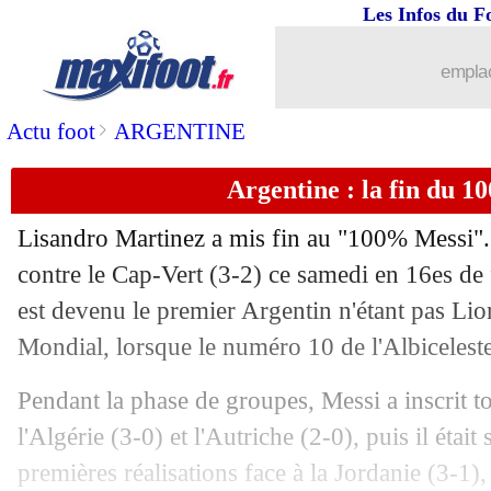
04/07
EdF
: Doué n'est pas inquiet pour Zaï
Les Infos du F
04/07
Strasbourg
: le Suédois Brantlind a si
emplac
04/07
OM
: Richard s'en prend au modèle L
>
Actu foot
ARGENTINE
Argentine : la fin du 
04/07
OM
: Richard veut baisser des salaires
Lisandro Martinez a mis fin au "100% Messi".
04/07
Milan
: Modric vers un nouveau contr
contre le Cap-Vert (3-2) ce samedi en 16es de f
est devenu le premier Argentin n'étant pas Li
04/07
Algérie
: Petkovic va bien partir
Mondial, lorsque le numéro 10 de l'Albiceleste
04/07
Argentine
: Lisandro Martinez encens
Pendant la phase de groupes, Messi a inscrit to
l'Algérie (3-0) et l'Autriche (2-0), puis il était
04/07
EdF
: Petit craint à nouveau l'Espagne
premières réalisations face à la Jordanie (3-1),