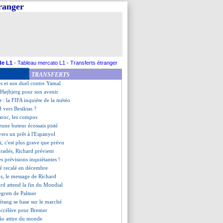
tranger
tiaire des Bleus est prêt !
Ipswich fait monter les enchères
it grand pour Olise
ient sur le choix de Genesio
fin pour Mahrez (officiel)
onfirme son départ (off.)
ort sur blessure
de L1
-
Tableau mercato L1
-
Transferts étranger
lasner attendu sur le banc
TRANSFERTS
 de retour (officiel)
s et son duel contre Yamal
d'Højbjerg pour son avenir
ce
: la FIFA inquiète de la météo
d vers Besiktas ?
roc, les compos
jeune buteur écossais pisté
ers un prêt à l'Espanyol
, c'est plus grave que prévu
bradés, Richard prévient
es prévisions inquiétantes !
été recalé en décembre
ns, le message de Richard
ord attend la fin du Mondial
regrets de Palmer
étang se base sur le marché
accélère pour Bremer
ão attire du monde