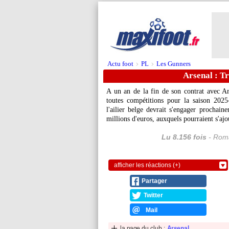
Actu foot
PL
Les Gunners
>
>
Arsenal : Tr
A un an de la fin de son contrat avec A
toutes compétitions pour la saison 2025
l'ailier belge devrait s'engager prochain
millions d'euros, auxquels pourraient s'ajo
Lu 8.156 fois
- Roma
afficher les réactions (+)
Partager
Twitter
Mail
la page du club :
Arsenal