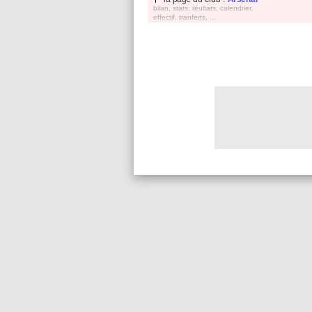
bilan, stats, réultats, calendrier,
effectif, tranferts, ...