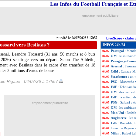
Les Infos du Football Français et E
PHOTOS
: le ves
04/07
TFC
: Emersonn, 
04/07
EdF
: Édouard vo
04/07
emplacement publicitaire
OM
: Richard rev
04/07
Al-Ahli
: clap de 
04/07
Tunisie
: Renard c
04/07
Maroc
: Saibari s
04/07
publié le
04/07/2026 à 17h57
LiveScore
-
clubs 
Notthingham
: G
04/07
ossard vers Besiktas ?
INFOS 24h/24
Brann
: Horneland
04/07
Portugal
: Mende
04/07
rsenal, Leandro
Trossard
(31 ans, 50 matchs et 8 buts
OM
: le souhait 
04/07
-2026) se dirige vers un départ. Selon The Athletic,
Paraguay-Fran
04/07
ement avec Besiktas dans le cadre d'un transfert de 18
Arsenal
: Trossar
04/07
uter 2 millions d'euros de bonus.
CdM
: Canada-Ma
04/07
Strasbourg
: un 
04/07
in Rigaux - 04/07/26 à 17h57
PSG
: Moscardo v
04/07
EdF
: Tchouaméni
04/07
OM
: des cadres 
04/07
EdF
: la météo, d
04/07
PSG
: Saibari a 
04/07
emplacement publicitaire
OM
: les ambitio
04/07
Man Utd
: Rashf
04/07
Angleterre
: les 
04/07
Lille
: Bouaddi, L
04/07
Juve
: le Bayern 
04/07
Milan
: Rafael Le
04/07