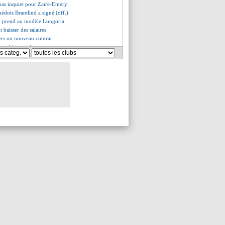
 pas inquiet pour Zaïre-Emery
Suédois Brantlind a signé (off.)
en prend au modèle Longoria
t baisser des salaires
ers un nouveau contrat
 va bien partir
ndro Martinez encense Messi
t à nouveau l'Espagne
nteste son rouge
fres pour trois CAN
 regret de Fournier
 salue le Cap-Vert
ta fier de son équipe
au facile ? Scaloni répond
ue favorable en 8es
p confirme des discussions
lle sortie raciste de Chilavert
in du 100% Messi
y sauve les 3es
ic explique son pari perdant
rté de Vozinha !
ent des buteurs
encore trop juste
mme des 8es de finale
1-0 Ghana (fini)
oité par Aston Villa