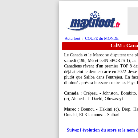
Actu foot
COUPE du MONDE
>
CdM : Cana
Le Canada et le Maroc se disputent une p
samedi (19h, M6 et beIN SPORTS 1), au
Canadiens rêvent d'un premier TOP 8 dans
déjà atteint le dernier carré en 2022. Jesse
plutôt que Saliba dans l'entrejeu. En f
diminué après sa blessure contre les Pays-
Canada :
Crépeau - Johnston, Bombito, 
(c), Ahmed - J. David, Oluwaseyi.
Maroc :
Bounou - Hakimi (c), Diop, Hal
Ounahi, El Khannouss - Saibari.
Suivez l'évolution du score et le nom 