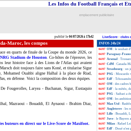
Les Infos du Football Français et E
TFC
: Emersonn, 
04/07
EdF
: Édouard vo
04/07
OM
: Richard rev
04/07
emplacement publicitaire
Al-Ahli
: clap de 
04/07
Tunisie
: Renard c
04/07
Maroc
: Saibari s
04/07
Notthingham
: G
04/07
publié le
04/07/2026 à 17h42
LiveScore
-
clubs 
Brann
: Horneland
04/07
da-Maroc, les compos
INFOS 24h/24
Portugal
: Mende
04/07
OM
: le souhait 
04/07
lace en quarts de finale de la Coupe du monde 2026, ce
Paraguay-Fran
04/07
NRG Stadium de Houston
. Co-hôtes de l'épreuve, les
Arsenal
: Trossar
04/07
 leur histoire face à des Lions de l'Atlas qui avaient
CdM
: Canada-Ma
04/07
 Marsch doit toujours faire sans Koné, et titularise Sigur
Strasbourg
: un 
04/07
ace, Mohamed Ouahbi aligne Halhal à la place de Riad,
PSG
: Moscardo v
04/07
Bas, en défense. Voici la composition des deux équipes.
EdF
: Tchouaméni
04/07
OM
: des cadres 
04/07
De Fougerolles, Laryea - Buchanan, Sigur, Eustaquio
EdF
: la météo, d
04/07
PSG
: Saibari a 
04/07
OM
: les ambitio
04/07
hal, Mazraoui - Bouaddi, El Aynaoui - Brahim Diaz,
Man Utd
: Rashf
04/07
Angleterre
: les 
04/07
Lille
: Bouaddi, L
04/07
Juve
: le Bayern 
04/07
des buteurs en direct sur le Live-Score de Maxifoot.
Milan
: Rafael Le
04/07
EdF
: Doué n'est
04/07