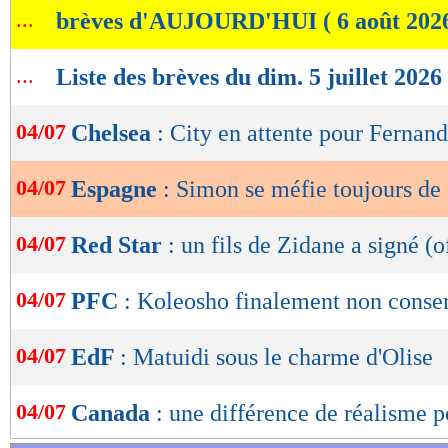
...
brèves d'AUJOURD'HUI ( 6 août 202
de
lecture
...
Liste des brèves du dim. 5 juillet 2026
OK
04/07
Chelsea
: City en attente pour Fernan
04/07
Espagne
: Simon se méfie toujours de
04/07
Red Star
: un fils de Zidane a signé (o
04/07
PFC
: Koleosho finalement non conse
04/07
EdF
: Matuidi sous le charme d'Olise
04/07
Canada
: une différence de réalisme 