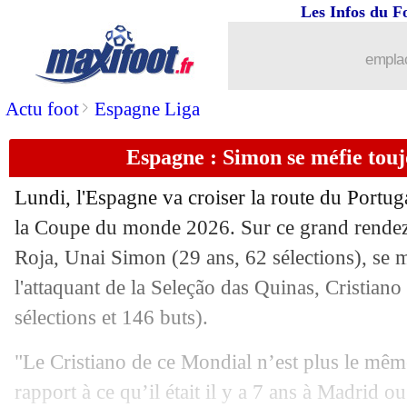
Les Infos du F
emplac
>
Actu foot
Espagne Liga
Espagne : Simon se méfie tou
Lundi, l'Espagne va croiser la route du Portuga
la Coupe du monde 2026. Sur ce grand rendez-
Roja, Unai Simon (29 ans, 62 sélections), se m
l'attaquant de la Seleção das Quinas, Cristian
sélections et 146 buts).
"Le Cristiano de ce Mondial n’est plus le mêm
rapport à ce qu’il était il y a 7 ans à Madrid o