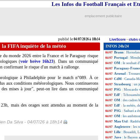
Les Infos du Football Français et E
CdM
: Canada 0-
04/07
PHOTOS
: le ves
04/07
TFC
: Emersonn, 
04/07
emplacement publicitaire
EdF
: Édouard vo
04/07
OM
: Richard rev
04/07
Al-Ahli
: clap de 
04/07
Tunisie
: Renard c
04/07
publié le
04/07/2026 à 18h14
LiveScore
-
clubs 
Maroc
: Saibari s
04/07
la FIFA inquiète de la météo
INFOS 24h/24
Notthingham
: G
04/07
Brann
: Horneland
04/07
e du monde 2026 entre la France et le Paraguay risque
Portugal
: Mende
04/07
rologiques (
voir brève 16h23
). Dans un communiqué
OM
: le souhait 
04/07
en confirmant le risque d'un match à rallonge.
Paraguay-Fran
04/07
Arsenal
: Trossar
04/07
éorologique à Philadelphie pour le match n°089. À ce
CdM
: Canada-Ma
04/07
s dus aux conditions météorologiques. Nous continuerons
Strasbourg
: un 
04/07
r des mises à jour", peut-on lire dans un communiqué
PSG
: Moscardo v
04/07
EdF
: Tchouaméni
04/07
OM
: des cadres 
04/07
à 23h, mais des orages sont attendus au moment de la
EdF
: la météo, d
04/07
PSG
: Saibari a 
04/07
OM
: les ambitio
04/07
en Da Silva - 04/07/26 à 18h14
Man Utd
: Rashf
04/07
Angleterre
: les 
04/07
Lille
: Bouaddi, L
04/07
Juve
: le Bayern 
04/07