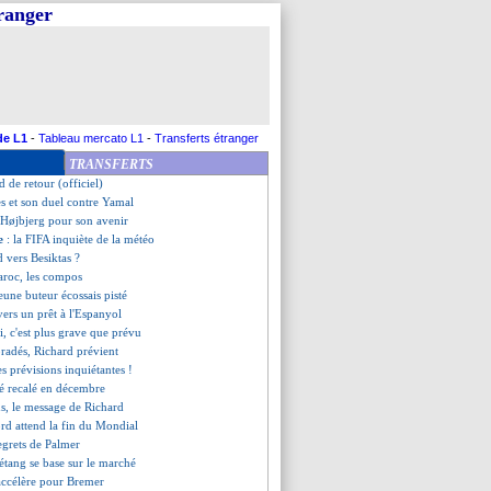
tranger
3 Maroc (fini)
tiaire des Bleus est prêt !
Ipswich fait monter les enchères
it grand pour Olise
ient sur le choix de Genesio
fin pour Mahrez (officiel)
onfirme son départ (off.)
de L1
-
Tableau mercato L1
-
Transferts étranger
ort sur blessure
TRANSFERTS
lasner attendu sur le banc
 de retour (officiel)
s et son duel contre Yamal
d'Højbjerg pour son avenir
ce
: la FIFA inquiète de la météo
d vers Besiktas ?
roc, les compos
jeune buteur écossais pisté
ers un prêt à l'Espanyol
, c'est plus grave que prévu
bradés, Richard prévient
es prévisions inquiétantes !
été recalé en décembre
ns, le message de Richard
ord attend la fin du Mondial
regrets de Palmer
étang se base sur le marché
accélère pour Bremer