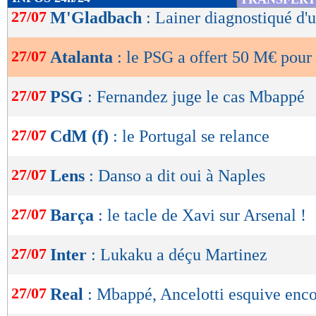
de
27/07
M'Gladbach
: Lainer diagnostiqué d'
lecture
27/07
Atalanta
: le PSG a offert 50 M€ pour
OK
27/07
PSG
: Fernandez juge le cas Mbappé
27/07
CdM (f)
: le Portugal se relance
27/07
Lens
: Danso a dit oui à Naples
27/07
Barça
: le tacle de Xavi sur Arsenal !
27/07
Inter
: Lukaku a déçu Martinez
27/07
Real
: Mbappé, Ancelotti esquive encor