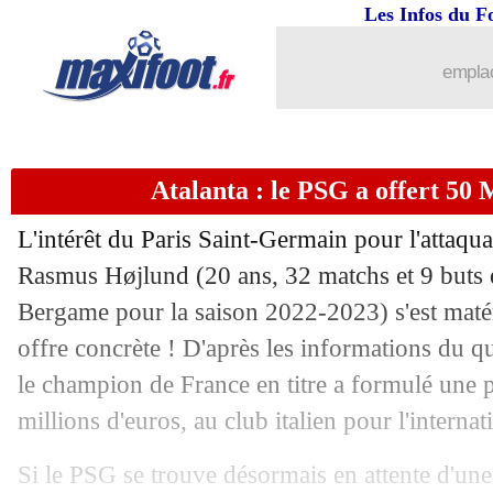
Les Infos du F
27/07
Reims
: Guitane et Maresic s'en vont (
emplac
27/07
Guingamp
: Livolant à Bordeaux (offi
27/07
Sociedad
: clap de fin pour David Silva
Atalanta : le PSG a offert 50
27/07
Reims
: Locko vendu à Brest (officiel)
L'intérêt du Paris Saint-Germain pour l'attaqu
27/07
Amical
: OM 1-0 RKC Waalwijk (fini
Rasmus
Højlund
(20 ans, 32 matchs et 9 buts 
Bergame pour la saison 2022-2023) s'est matér
27/07
Amical
: Lemar buteur, l'Atletico batt
offre concrète ! D'après les informations du q
le champion de France en titre a formulé une p
27/07
Bayern
: une bataille à 3 pour Pavard 
millions d'euros, au club italien pour l'internat
27/07
Amical
: Al-Nassr accroche aussi l'Int
Si le PSG se trouve désormais en attente d'une 