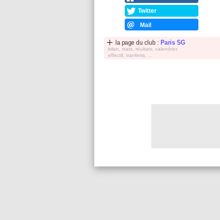
Twitter
Mail
la page du club :
Paris SG
bilan, stats, réultats, calendrier,
effectif, tranferts, ...