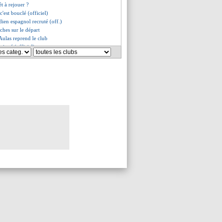
t à rejouer ?
c'est bouclé (officiel)
dien espagnol recruté (off.)
ches sur le départ
Aulas reprend le club
 signé (officiel)
emporte, Haraldsson brille
andez répond aux critiques !
ntôt signer
 Real a les moyens
ance pour Amrabat
respire le bonheur
till prévient
refusé l'Arabie Saoudite
igne 5 ans (officiel)
 rappelle J. Félix à l'ordre
eant agacé par Dembélé
 inatteignable pour Pochettino
Marseillais arrive !
maîtrise l'Irlande
an de plus pour Gameiro (off.)
'ira pas au Celta
rdo Silva intransférable !
sféré à Feyenoord (officiel)
 Paris pour convaincre Mbappé
e Aulas... qui lui répond