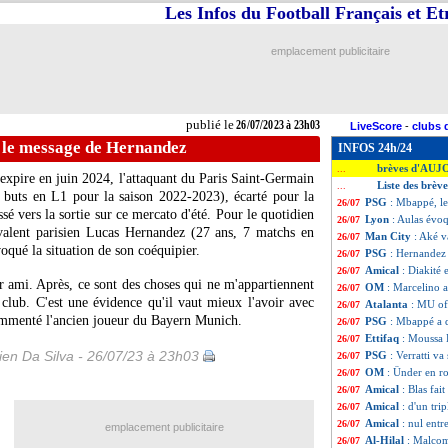
Les Infos du Football Français et E
emplacement publicitaire
publié le
26/07/2023 à 23h03
LiveScore
-
clubs 
 le message de Hernandez
INFOS 24h/24
brèves d'AUJ
...
expire en juin 2024, l'attaquant du Paris Saint-Germain
Liste des brève
...
buts en L1 pour la saison 2022-2023), écarté pour la
PSG
: Mbappé, l
26/07
sé vers la sortie sur ce mercato d'été. Pour le quotidien
Lyon
: Aulas évoq
26/07
valent parisien Lucas
Hernandez
(27 ans, 7 matchs en
Man City
: Aké v
26/07
qué la situation de son coéquipier.
PSG
: Hernandez 
26/07
Amical
: Diakité
26/07
er ami. Après, ce sont des choses qui ne m'appartiennent
OM
: Marcelino 
26/07
 club. C'est une évidence qu'il vaut mieux l'avoir avec
Atalanta
: MU of
26/07
 commenté l'ancien joueur du Bayern Munich.
PSG
: Mbappé a d
26/07
Ettifaq
: Moussa 
26/07
en Da Silva - 26/07/23 à 23h03
PSG
: Verratti va
26/07
OM
: Ünder en r
26/07
Amical
: Blas fai
26/07
Amical
: d'un tri
26/07
Amical
: nul entr
26/07
emplacement publicitaire
Al-Hilal
: Malcom
26/07