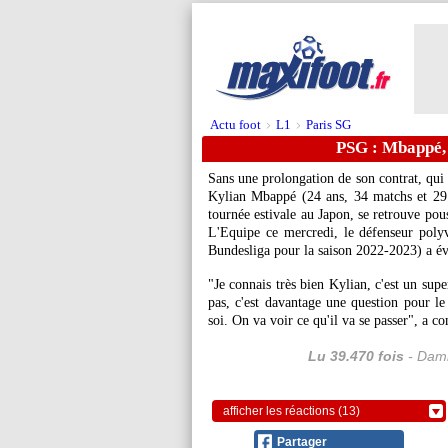
Actu foot
L1
Paris SG
>
>
PSG : Mbappé,
Sans une prolongation de son contrat, qui 
Kylian
Mbappé
(24 ans, 34 matchs et 29 
tournée estivale au Japon, se retrouve pous
L'Equipe ce mercredi, le défenseur poly
Bundesliga pour la saison 2022-2023) a évo
"Je connais très bien Kylian, c'est un sup
pas, c'est davantage une question pour le
soi. On va voir ce qu'il va se passer", a
Lu 39.470 fois
- Dami
afficher les réactions (13)
Partager