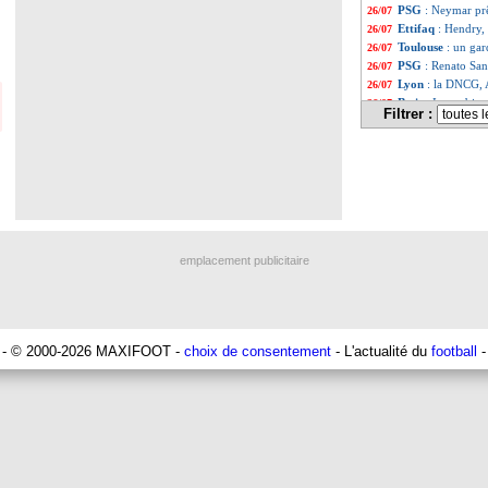
PSG
: Neymar prê
26/07
Ettifaq
: Hendry, 
26/07
Toulouse
: un gar
26/07
PSG
: Renato San
26/07
Lyon
: la DNCG, 
26/07
Betis
: Isco a bien
26/07
Filtrer :
Amical
: Lille l'
26/07
PSG
: l'OM, Hern
26/07
Betis
: Isco va bie
26/07
PSG
: Mbappé, le
26/07
Man Utd
: ça av
26/07
Real
: Camavinga 
26/07
Reims
: Diakité, S
26/07
Milan
: Giroud a 
26/07
emplacement publicitaire
Genoa
: Retegui s
26/07
Atletico
: Simeone
26/07
Barça
: un dirig
26/07
Chelsea
: Mbappé
26/07
Lyon
: un ancien 
26/07
- © 2000-2026 MAXIFOOT -
choix de consentement
- L'actualité du
football
-
CdM
: le Canada 
26/07
Strasbourg
: un 
26/07
Nantes
: Lafont n
26/07
Man City
: Berna
26/07
Nice
: Stengs tran
26/07
PSG
: Al Hilal à
26/07
Lyon
: Cucci piqu
26/07