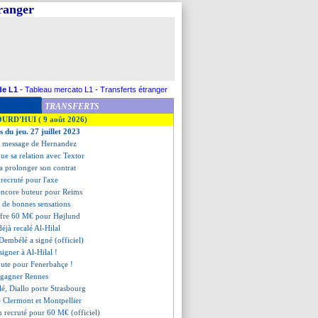
tranger
de L1
-
Tableau mercato L1
-
Transferts étranger
TRANSFERTS
OURD'HUI ( 9 août 2026)
s du jeu. 27 juillet 2023
e message de Hernandez
ue sa relation avec Textor
a prolonger son contrat
recruté pour l'axe
 encore buteur pour Reims
a de bonnes sensations
fre 60 M€ pour Højlund
éjà recalé Al-Hilal
Dembélé a signé (officiel)
 signer à Al-Hilal !
oute pour Fenerbahçe !
t gagner Rennes
plé, Diallo porte Strasbourg
e Clermont et Montpellier
 recruté pour 60 M€ (officiel)