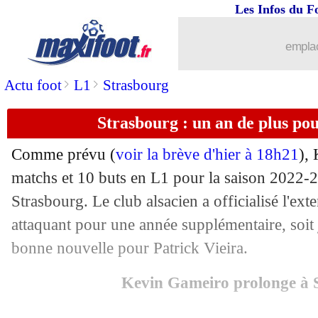
Les Infos du F
26/07
PSG
: Renato Sanches sur le départ
emplac
26/07
Lyon
: la DNCG, Aulas reprend le clu
>
>
Actu foot
L1
Strasbourg
26/07
Betis
: Isco a bien signé (officiel)
Strasbourg : un an de plus po
26/07
Amical
: Lille l'emporte, Haraldsson b
Comme prévu (
voir la brève d'hier à 18h21
),
26/07
PSG
: l'OM, Hernandez répond aux cri
matchs et 10 buts en L1 pour la saison 2022-
Strasbourg. Le club alsacien a officialisé l'ext
26/07
Betis
: Isco va bientôt signer
attaquant pour une année supplémentaire, soit
bonne nouvelle pour Patrick Vieira.
26/07
PSG
: Mbappé, le Real a les moyens
Kevin Gameiro prolonge à 
26/07
Man Utd
: ça avance pour Amrabat