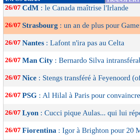
de
26/07
CdM
: le Canada maîtrise l'Irlande
lecture
26/07
Strasbourg
: un an de plus pour Gamei
OK
26/07
Nantes
: Lafont n'ira pas au Celta
26/07
Man City
: Bernardo Silva intransféra
26/07
Nice
: Stengs transféré à Feyenoord (of
26/07
PSG
: Al Hilal à Paris pour convainc
26/07
Lyon
: Cucci pique Aulas... qui lui ré
26/07
Fiorentina
: Igor à Brighton pour 20 M
Lu 5.714 fois
- Youcef Touaitia 