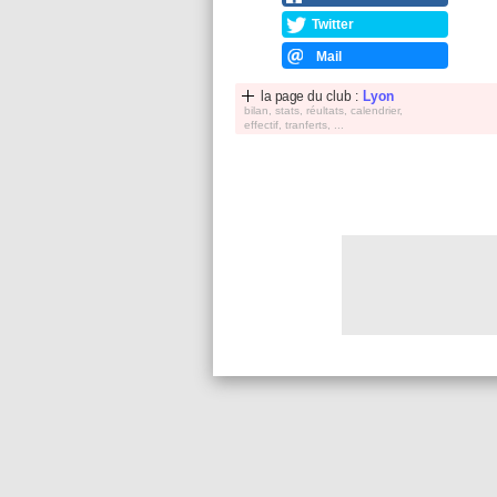
Twitter
Mail
la page du club :
Lyon
bilan, stats, réultats, calendrier,
effectif, tranferts, ...