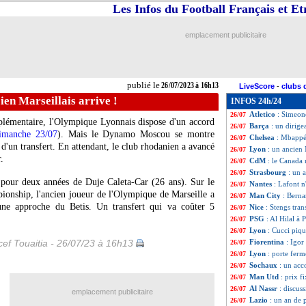
Les Infos du Football Français et E
Amical
: Lille l'
26/07
PSG
: l'OM, Hern
26/07
Betis
: Isco va bie
26/07
emplacement publicitaire
PSG
: Mbappé, le
26/07
Man Utd
: ça av
26/07
Real
: Camavinga 
26/07
Reims
: Diakité, S
26/07
publié le
26/07/2023 à 16h13
LiveScore
-
clubs 
Milan
: Giroud a 
26/07
ien Marseillais arrive !
INFOS 24h/24
Genoa
: Retegui s
26/07
Atletico
: Simeone
26/07
pplémentaire, l'Olympique Lyonnais dispose d'un accord
Barça
: un dirig
26/07
dimanche 23/07
). Mais le Dynamo Moscou se montre
Chelsea
: Mbappé
26/07
d'un transfert. En attendant, le club rhodanien a avancé
Lyon
: un ancien 
26/07
.
CdM
: le Canada 
26/07
Strasbourg
: un 
26/07
 pour deux années de Duje Caleta-Car (26 ans). Sur le
Nantes
: Lafont n
26/07
onship, l'ancien joueur de l'Olympique de Marseille a
Man City
: Berna
26/07
une approche du Betis. Un transfert qui va coûter 5
Nice
: Stengs tran
26/07
PSG
: Al Hilal à
26/07
Lyon
: Cucci piqu
26/07
ef Touaitia - 26/07/23 à 16h13
Fiorentina
: Igor
26/07
Lyon
: porte fer
26/07
Sochaux
: un acc
26/07
Man Utd
: prix f
26/07
Al Nassr
: discus
26/07
emplacement publicitaire
Lazio
: un an de 
26/07