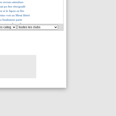
re recrues attendues
ait pu être rétrogradé
ne et le Japon en 8es
rtino voit un Messi libéré
va finalement partir
esante au Japon ?
dée de James Harden
ummels ironise
té à Villarreal (officiel)
: Jiménez signe à Fulham (off.)
n vers les 8es
emier doublé pour Messi
ifie sa prolongation
s du mar. 25 juillet 2023
s du lun. 24 juillet 2023