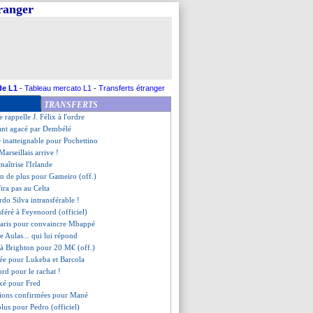
tranger
emporte, Haraldsson brille
andez répond aux critiques !
ntôt signer
 Real a les moyens
ance pour Amrabat
respire le bonheur
till prévient
de L1
-
Tableau mercato L1
-
Transferts étranger
refusé l'Arabie Saoudite
TRANSFERTS
igne 5 ans (officiel)
 rappelle J. Félix à l'ordre
eant agacé par Dembélé
 inatteignable pour Pochettino
Marseillais arrive !
maîtrise l'Irlande
an de plus pour Gameiro (off.)
'ira pas au Celta
rdo Silva intransférable !
sféré à Feyenoord (officiel)
 Paris pour convaincre Mbappé
e Aulas... qui lui répond
 à Brighton pour 20 M€ (off.)
mée pour Lukeba et Barcola
ord pour le rachat !
ixé pour Fred
sions confirmées pour Mané
plus pour Pedro (officiel)