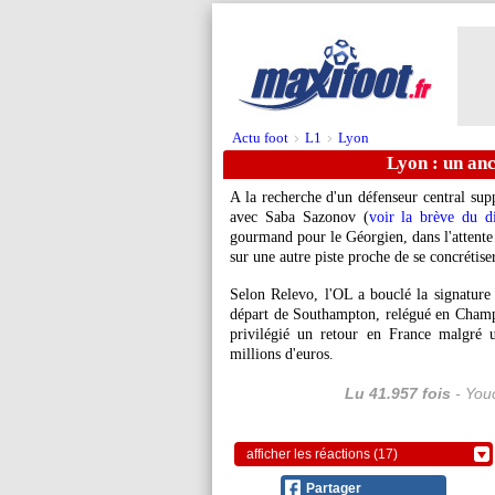
Actu foot
L1
Lyon
>
>
Lyon : un anc
A la recherche d'un défenseur central su
avec Saba Sazonov (
voir la brève du 
gourmand pour le Géorgien, dans l'attente 
sur une autre piste proche de se concrétiser
Selon Relevo, l'OL a bouclé la signature
départ de Southampton, relégué en Champi
privilégié un retour en France malgré 
millions d'euros.
Lu 41.957 fois
- Youc
afficher les réactions (17)
Partager