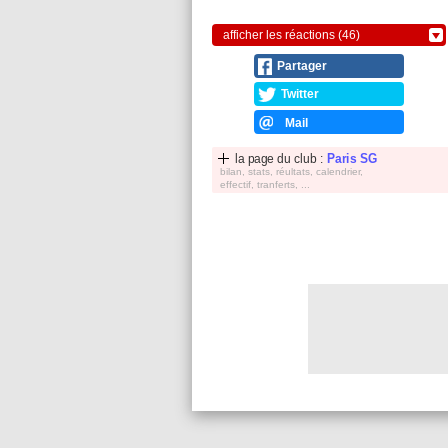
afficher les réactions (46)
Partager
Twitter
Mail
la page du club :
Paris SG
bilan, stats, réultats, calendrier,
effectif, tranferts, ...