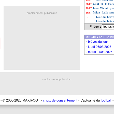
CdM (f)
: le Japo
26/07
Inter Miami
: pr
26/07
Milan
: Leão just
26/07
emplacement publicitaire
Liste des brève
...
Liste des brève
...
Filtrer :
ARCHIVES DES B
.
brèves du jour
.
jeudi 06/08/2026
.
mardi 04/08/2026
emplacement publicitaire
- © 2000-2026 MAXIFOOT -
choix de consentement
- L'actualité du
football
-