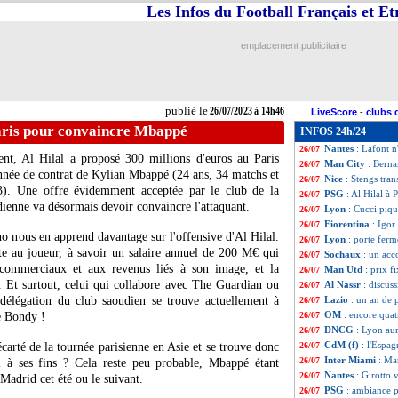
Les Infos du Football Français et E
Reims
: Diakité, S
26/07
Milan
: Giroud a 
26/07
Genoa
: Retegui s
26/07
emplacement publicitaire
Atletico
: Simeone
26/07
Barça
: un dirig
26/07
Chelsea
: Mbappé
26/07
Lyon
: un ancien 
26/07
publié le
26/07/2023 à 14h46
LiveScore
-
clubs 
CdM
: le Canada 
26/07
Paris pour convaincre Mbappé
INFOS 24h/24
Strasbourg
: un 
26/07
Nantes
: Lafont n
26/07
t, Al Hilal a proposé 300 millions d'euros au Paris
Man City
: Berna
26/07
nnée de contrat de Kylian
Mbappé
(24 ans, 34 matchs et
Nice
: Stengs tran
26/07
). Une offre évidemment acceptée par le club de la
PSG
: Al Hilal à
26/07
dienne va désormais devoir convaincre l'attaquant.
Lyon
: Cucci piqu
26/07
Fiorentina
: Igor
26/07
o nous en apprend davantage sur l'offensive d'Al Hilal.
Lyon
: porte fer
26/07
ite au joueur, à savoir un salaire annuel de 200 M€ qui
Sochaux
: un acc
26/07
ommerciaux et aux revenus liés à son image, et la
Man Utd
: prix f
26/07
n. Et surtout, celui qui collabore avec The Guardian ou
Al Nassr
: discus
26/07
délégation du club saoudien se trouve actuellement à
Lazio
: un an de 
26/07
OM
: encore quat
e Bondy !
26/07
DNCG
: Lyon aur
26/07
CdM (f)
: l'Espag
 écarté de la tournée parisienne en Asie et se trouve donc
26/07
Inter Miami
: Ma
26/07
il à ses fins ? Cela reste peu probable, Mbappé étant
Nantes
: Girotto 
26/07
Madrid cet été ou le suivant.
PSG
: ambiance p
26/07