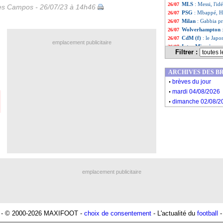
MLS
: Messi, l'i
26/07
les Campos - 26/07/23 à 14h46
PSG
: Mbappé, H
26/07
Milan
: Gabbia prê
26/07
Wolverhampton
26/07
CdM (f)
: le Japo
26/07
emplacement publicitaire
Inter Miami
: pr
26/07
Filtrer :
Milan
: Leão just
26/07
Liste des brève
...
ARCHIVES DES B
Liste des brève
...
.
brèves du jour
.
mardi 04/08/2026
.
dimanche 02/08/2
emplacement publicitaire
- © 2000-2026 MAXIFOOT -
choix de consentement
- L'actualité du
football
-