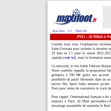
Actu foot
L1
Paris SG
>
>
PSG : Al Hilal à 
Comme nous vous l'expliquions récemmen
Saint-Germain pour racheter la dernière a
29 buts en L1 pour la saison 2022-2023
capitale (
voir ici
), mais la formation saou
Ce mercredi, le très fiable Fabrizio Roman
Notre confrère rappelle la proposition fa
grimpera à 700 M€ grâce aux accords c
possibilité de partir librement dans un a
encore Sky Sport Italia annonce qu'une 
Paris pour tenter de convaincre le crack d
Pour rappel, l'international français a été
toujours à Paris. Al Hilal parviendra-t-
davantage susceptible de rejoindre le Real 