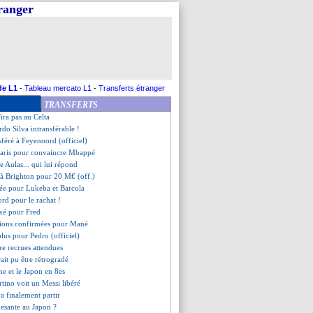
tranger
till prévient
refusé l'Arabie Saoudite
igne 5 ans (officiel)
 rappelle J. Félix à l'ordre
eant agacé par Dembélé
 inatteignable pour Pochettino
Marseillais arrive !
de L1
-
Tableau mercato L1
-
Transferts étranger
maîtrise l'Irlande
TRANSFERTS
an de plus pour Gameiro (off.)
'ira pas au Celta
rdo Silva intransférable !
sféré à Feyenoord (officiel)
 Paris pour convaincre Mbappé
e Aulas... qui lui répond
 à Brighton pour 20 M€ (off.)
mée pour Lukeba et Barcola
ord pour le rachat !
ixé pour Fred
sions confirmées pour Mané
plus pour Pedro (officiel)
re recrues attendues
ait pu être rétrogradé
ne et le Japon en 8es
rtino voit un Messi libéré
va finalement partir
esante au Japon ?