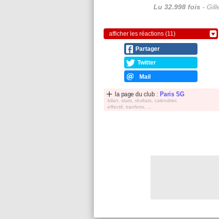
Lu 32.998 fois
- Gil
afficher les réactions (11)
Partager
Twitter
Mail
la page du club :
Paris SG
bilan, stats, réultats, calendrier,
effectif, tranferts, ...