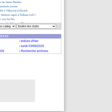
dée de James Harden
ummels ironise
té à Villarreal (officiel)
: Jiménez signe à Fulham (off.)
n vers les 8es
emier doublé pour Messi
ifie sa prolongation
s du mar. 25 juillet 2023
REVES
s du lun. 24 juillet 2023
.
brèves d'hier
.
lundi 03/08/2026
.
026
Recherche archives