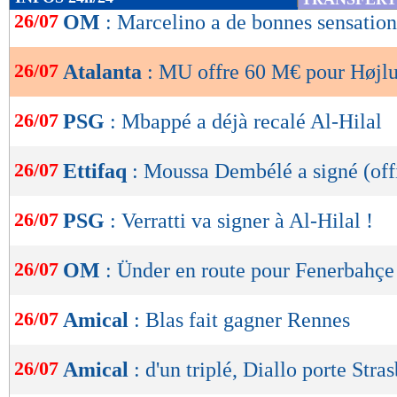
de
26/07
OM
: Marcelino a de bonnes sensation
lecture
26/07
Atalanta
: MU offre 60 M€ pour Højl
OK
26/07
PSG
: Mbappé a déjà recalé Al-Hilal
26/07
Ettifaq
: Moussa Dembélé a signé (offi
26/07
PSG
: Verratti va signer à Al-Hilal !
26/07
OM
: Ünder en route pour Fenerbahçe
26/07
Amical
: Blas fait gagner Rennes
26/07
Amical
: d'un triplé, Diallo porte Stra