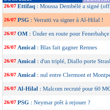
de
26/07
Ettifaq
: Moussa Dembélé a signé (offi
lecture
26/07
PSG
: Verratti va signer à Al-Hilal !
OK
26/07
OM
: Ünder en route pour Fenerbahçe
26/07
Amical
: Blas fait gagner Rennes
26/07
Amical
: d'un triplé, Diallo porte Stra
26/07
Amical
: nul entre Clermont et Montpe
26/07
Al-Hilal
: Malcom recruté pour 60 M€ 
26/07
PSG
: Neymar prêt à rejouer ?