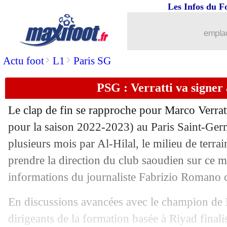
Les Infos du F
emplac
>
>
Actu foot
L1
Paris SG
PSG : Verratti va signer 
Le clap de fin se rapproche pour Marco
Verrat
pour la saison 2022-2023) au Paris Saint-Ger
plusieurs mois par Al-Hilal, le milieu de terrai
prendre la direction du club saoudien sur ce me
informations du journaliste Fabrizio Romano 
...
brèves d'AUJOURD'HUI ( 6 août 202
En discussions avancées avec le champion de Fr
...
Liste des brèves du jeu. 27 juillet 2023
dirigeants de la formation basée à Riyad finali