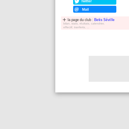
Twitter
Mail
la page du club :
Betis Séville
bilan, stats, réultats, calendrier,
effectif, tranferts, ...