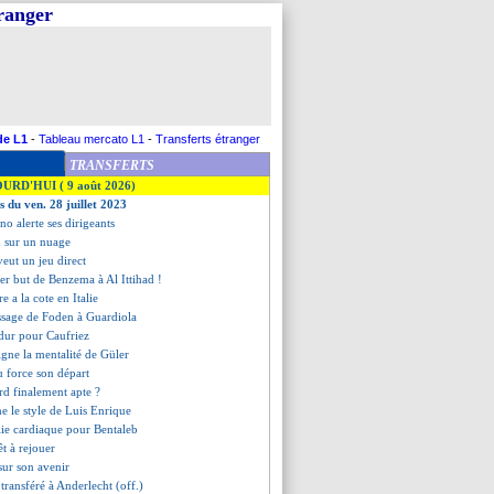
tranger
de L1
-
Tableau mercato L1
-
Transferts étranger
TRANSFERTS
OURD'HUI ( 9 août 2026)
s du ven. 28 juillet 2023
ino alerte ses dirigeants
m sur un nuage
veut un jeu direct
ier but de Benzema à Al Ittihad !
e a la cote en Italie
ssage de Foden à Guardiola
dur pour Caufriez
igne la mentalité de Güler
 force son départ
rd finalement apte ?
e le style de Luis Enrique
ie cardiaque pour Bentaleb
t à rejouer
 sur son avenir
transféré à Anderlecht (off.)