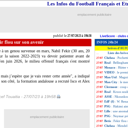
Les Infos du Football Français et E
emplacement publicitaire
publié le
27/07/2023 à 19h58
LiveScore
-
clubs 
ir flou sur son avenir
INFOS 24h/24
brèves d'AUJ
...
re à un genou survenue en mars, Nabil
Fekir
(30 ans, 20
Liste des brève
...
ur la saison 2022-2023) va devoir patienter avant de
Chelsea
: Pochett
27/07
'en juin 2026, le milieu offensif français s'est montré
Real
: Bellingha
27/07
Monaco
: Hütter 
27/07
VIDEO
: le prem
27/07
ais j’espère que je vais rester cette année", a indiqué
Man Utd
: Maguir
27/07
son côté, la formation andalouse a recruté Isco et Alex
Man City
: le me
27/07
Clermont
: coup 
27/07
Real
: Kroos soul
27/07
ef Touaitia - 27/07/23 à 19h58
ASSE
: Nkounkou
27/07
EdF (f)
: W. Rena
27/07
PSG
: Hakimi aim
27/07
Lille
: une anomal
27/07
PSG
: Neymar prê
27/07
emplacement publicitaire
Betis
: Fekir flou
27/07
Chelsea
: Mendel 
27/07