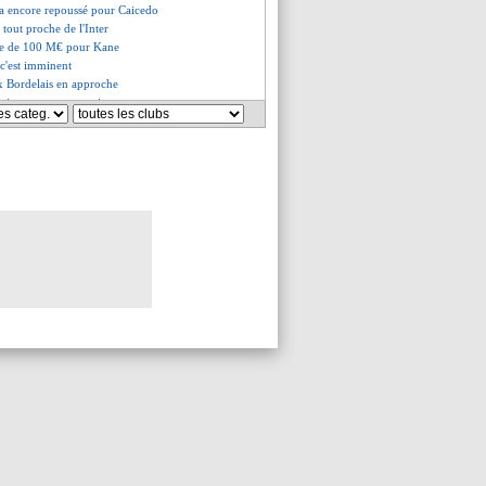
ea encore repoussé pour Caicedo
tout proche de l'Inter
re de 100 M€ pour Kane
 c'est imminent
x Bordelais en approche
rsiste pour son avenir
: l'argent, l'aveu d'Ighalo
nte a prolongé (officiel)
sent déjà chez lui
wueze vendu à Milan (officiel)
 bien recalé les Saoudiens
fensive pour Adarabioyo
l'UEFA valide provisoirement
édé au Betis (officiel)
arez retenu par Grêmio
clame quatre recrues
é à Bournemouth (officiel)
lsea recalé pour Wahi
proposé, mais...
t Maresic s'en vont (off.)
lant à Bordeaux (officiel)
e fin pour David Silva (off.)
du à Brest (officiel)
RKC Waalwijk (fini)
teur, l'Atletico battu
ille à 3 pour Pavard ?