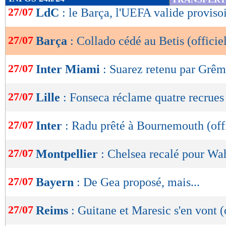
de
27/07
LdC
: le Barça, l'UEFA valide provis
lecture
27/07
Barça
: Collado cédé au Betis (officie
OK
27/07
Inter Miami
: Suarez retenu par Grêm
27/07
Lille
: Fonseca réclame quatre recrues
27/07
Inter
: Radu prêté à Bournemouth (offi
27/07
Montpellier
: Chelsea recalé pour Wa
27/07
Bayern
: De Gea proposé, mais...
27/07
Reims
: Guitane et Maresic s'en vont (