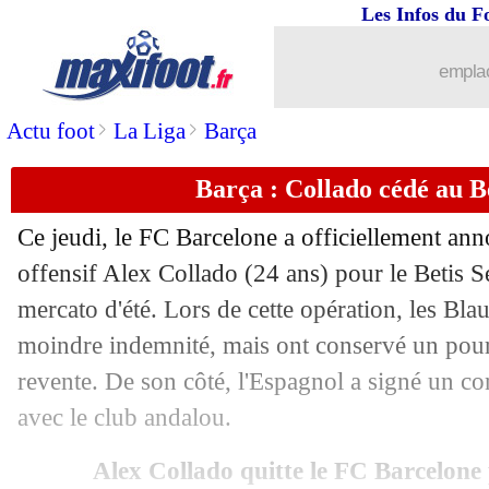
Les Infos du F
27/07
Lille
: une anomalie cardiaque pour B
emplac
27/07
PSG
: Neymar prêt à rejouer
>
>
Actu foot
La Liga
Barça
27/07
Betis
: Fekir flou sur son avenir
Barça : Collado cédé au Bet
27/07
Chelsea
: Mendel transféré à Anderlech
Ce jeudi, le FC Barcelone a officiellement ann
27/07
Brighton
: Chelsea encore repoussé p
offensif Alex Collado (24 ans) pour le Betis Sé
mercato d'été. Lors de cette opération, les Bla
27/07
Bayern
: Sommer tout proche de l'Inte
moindre indemnité, mais ont conservé un pour
revente. De son côté, l'Espagnol a signé un co
27/07
Bayern
: une offre de 100 M€ pour K
avec le club andalou.
27/07
Al Ahli
: Mahrez, c'est imminent
Alex Collado quitte le FC Barcelone p