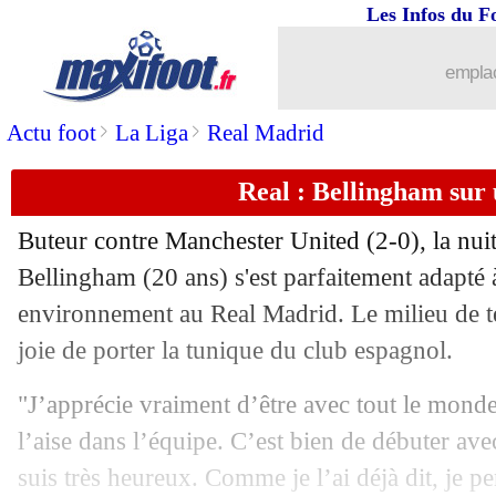
Les Infos du F
emplac
>
>
Actu foot
La Liga
Real Madrid
Real : Bellingham sur
Buteur contre Manchester United (2-0), la nuit
Bellingham (20 ans) s'est parfaitement adapté
environnement au Real Madrid. Le milieu de te
joie de porter la tunique du club espagnol.
"J’apprécie vraiment d’être avec tout le monde
l’aise dans l’équipe. C’est bien de débuter avec
suis très heureux. Comme je l’ai déjà dit, je p