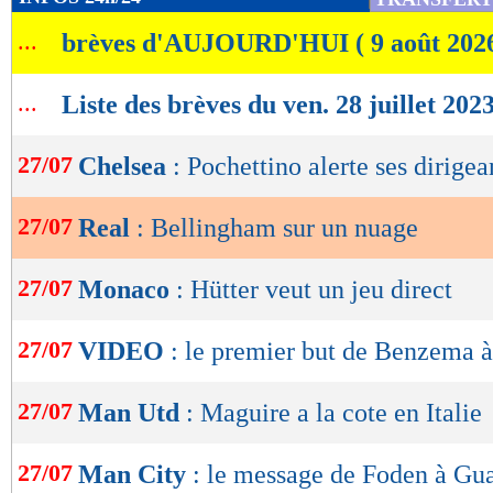
de
...
brèves d'AUJOURD'HUI ( 9 août 202
lecture
OK
...
Liste des brèves du ven. 28 juillet 202
27/07
Chelsea
: Pochettino alerte ses dirigea
27/07
Real
: Bellingham sur un nuage
27/07
Monaco
: Hütter veut un jeu direct
27/07
VIDEO
: le premier but de Benzema à 
27/07
Man Utd
: Maguire a la cote en Italie
27/07
Man City
: le message de Foden à Gu