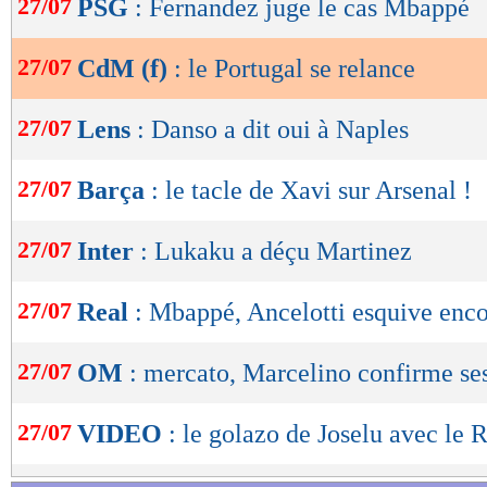
27/07
PSG
: Fernandez juge le cas Mbappé
de
lecture
27/07
CdM (f)
: le Portugal se relance
OK
27/07
Lens
: Danso a dit oui à Naples
27/07
Barça
: le tacle de Xavi sur Arsenal !
27/07
Inter
: Lukaku a déçu Martinez
27/07
Real
: Mbappé, Ancelotti esquive encor
27/07
OM
: mercato, Marcelino confirme se
27/07
VIDEO
: le golazo de Joselu avec le R