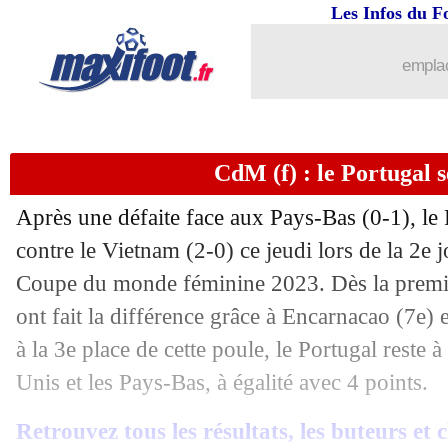
27/07
Sociedad
: clap de fin pour David Silva
Les Infos du F
27/07
Reims
: Locko vendu à Brest (officiel)
emplac
27/07
Amical
: OM 1-0 RKC Waalwijk (fini
CdM (f) : le Portugal s
27/07
Amical
: Lemar buteur, l'Atletico batt
Après une défaite face aux Pays-Bas (0-1), le P
27/07
Bayern
: une bataille à 3 pour Pavard 
contre le Vietnam (2-0) ce jeudi lors de la 2e
Coupe du monde féminine 2023. Dès la premièr
27/07
Amical
: Al-Nassr accroche aussi l'Int
ont fait la différence grâce à Encarnacao (7e) 
27/07
CdM (f)
: le Nigéria surprend l'Austral
à la 3e place de cette poule, le Portugal reste à 
Unis et les Pays-Bas, à égalité avec 4 points.
27/07
OM
: Ünder, une vente à 13 M€ ?
Retrouvez tous les résultats, les buteurs et