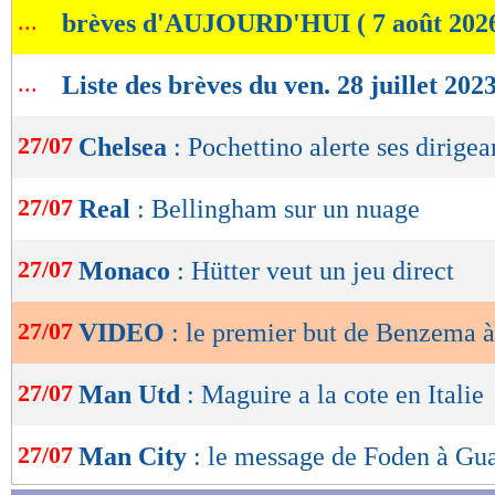
...
brèves d'AUJOURD'HUI ( 7 août 202
de
lecture
...
Liste des brèves du ven. 28 juillet 202
OK
27/07
Chelsea
: Pochettino alerte ses dirigea
27/07
Real
: Bellingham sur un nuage
27/07
Monaco
: Hütter veut un jeu direct
27/07
VIDEO
: le premier but de Benzema à 
27/07
Man Utd
: Maguire a la cote en Italie
27/07
Man City
: le message de Foden à Gu