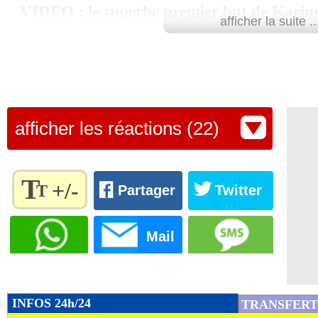
VIDEO : le superbe premier but de Karim
afficher la suite ..
afficher les réactions (22)
T
+/-
T
Partager
Twitter
Règlez la
taille du
Mail
texte
pour
l'adapter
à vos
INFOS 24h/24
TRANSFERT
préférences