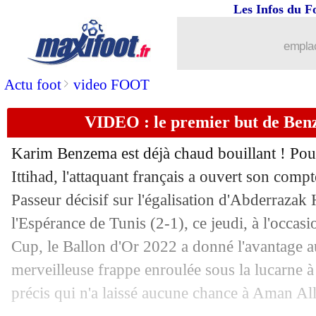
Les Infos du F
emplac
>
Actu foot
video FOOT
VIDEO : le premier but de Benz
Karim Benzema est déjà chaud bouillant ! Pou
Ittihad, l'attaquant français a ouvert son compt
Passeur décisif sur l'égalisation d'Abderrazak
l'Espérance de Tunis (2-1), ce jeudi, à l'occa
Cup, le Ballon d'Or 2022 a donné l'avantage a
merveilleuse frappe enroulée sous la lucarne à l
précis qui n'a laissé aucune chance à Aman A