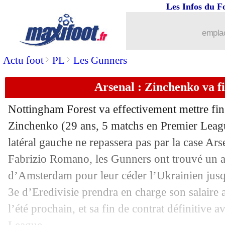
Les Infos du F
emplac
>
>
Actu foot
PL
Les Gunners
Arsenal : Zinchenko va fi
...
brèves d'AUJOURD'HUI ( 9 août 202
Nottingham Forest va effectivement mettre fin
...
Liste des brèves du lun. 19 janvier 20
Zinchenko
(29 ans, 5 matchs en Premier League
latéral gauche ne repassera pas par la case A
18/01
Sénégal
: Mendy évoque le penalty d
Fabrizio Romano, les Gunners ont trouvé un a
d’Amsterdam pour leur céder l’Ukrainien jusqu
18/01
Lyon
: Fonseca en attend plus d'Endri
3e d’Eredivisie prendra en charge son salaire 
l’été prochain, et sa fin de contrat définitive 
18/01
CAN
: Mané, MVP pour la deuxième f