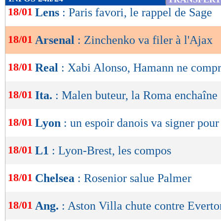
de
18/01
Lens
: Paris favori, le rappel de Sage
lecture
18/01
Arsenal
: Zinchenko va filer à l'Ajax
OK
18/01
Real
: Xabi Alonso, Hamann ne compr
18/01
Ita.
: Malen buteur, la Roma enchaîne
18/01
Lyon
: un espoir danois va signer pou
18/01
L1
: Lyon-Brest, les compos
18/01
Chelsea
: Rosenior salue Palmer
18/01
Ang.
: Aston Villa chute contre Everto