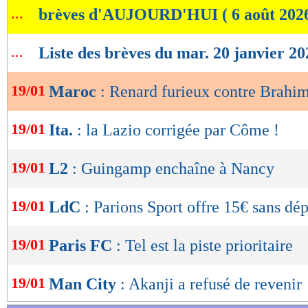
...
brèves d'AUJOURD'HUI ( 6 août 202
de
lecture
...
Liste des brèves du mar. 20 janvier 20
OK
19/01
Maroc
: Renard furieux contre Brahi
19/01
Ita.
: la Lazio corrigée par Côme !
19/01
L2
: Guingamp enchaîne à Nancy
19/01
LdC
: Parions Sport offre 15€ sans dép
19/01
Paris FC
: Tel est la piste prioritaire
19/01
Man City
: Akanji a refusé de revenir