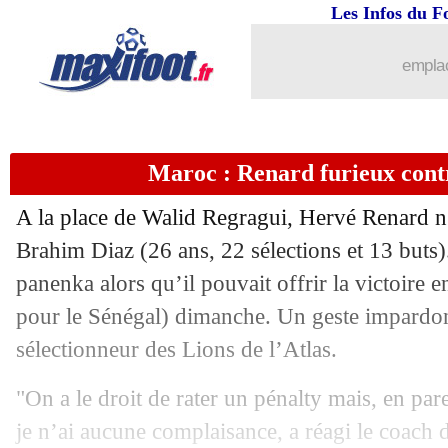
Les Infos du F
emplac
Maroc : Renard furieux con
A la place de Walid Regragui, Hervé Renard n’
Brahim Diaz (26 ans, 22 sélections et 13 buts).
panenka alors qu’il pouvait offrir la victoire 
pour le Sénégal) dimanche. Un geste impardo
sélectionneur des Lions de l’Atlas.
"On a le droit de rater un pénalty mais, en pare
je n’ai aucune complaisance, a réagi le coach 