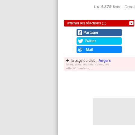
Lu 4.879 fois
- Damie
afficher les réactions (1)
Partager
Twitter
Mail
la page du club :
Angers
bilan, stats, réultats, calendrier,
effectif, tranferts, ...