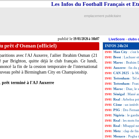
Les Infos du Football Français et E
Nice
: Nguene prê
19/01
Lyon
: Nartey jus
19/01
Strasbourg
: O'Ne
19/01
emplacement publicitaire
Real
: Alonso, la
19/01
Sénégal
: Gueye a 
19/01
PSG
: Ramos plaît
19/01
Nantes
: Ali Yous
19/01
publié le
19/01/2026 à 16h07
LiveScore
-
clubs 
Paris FC
: la mo
19/01
du prêt d'Osman (officiel)
INFOS 24h/24
Naples
: directio
19/01
Man City
: c'est
19/01
paritions avec l'AJ Auxerre, l'ailier Ibrahim
Osman
(21
Brest
: Lachuer et
19/01
 par Brighton, quitte déjà le club français. Ce lundi,
Maroc
: Brahim D
19/01
nnoncé la fin de la cession temporaire de l'international
Auxerre
: fin du 
19/01
nouveau prêté à Birmingham City en Championship.
CAN 2025
: le M
19/01
Tottenham
: Tel 
19/01
prêt terminé à l'AJ Auxerre
Tottenham
: Fran
19/01
Maroc
: Diaz, le
19/01
Sénégal
: Mané ar
19/01
Real
: Arbeloa pr
19/01
Côme
: un intér
19/01
PSG
: Dro Fernan
19/01
Nigéria
: le gard
19/01
Real
: les mots f
19/01
Real
: Mbappé ne
19/01
Metz
: clap de f
19/01
Monaco
: Pogba 
19/01