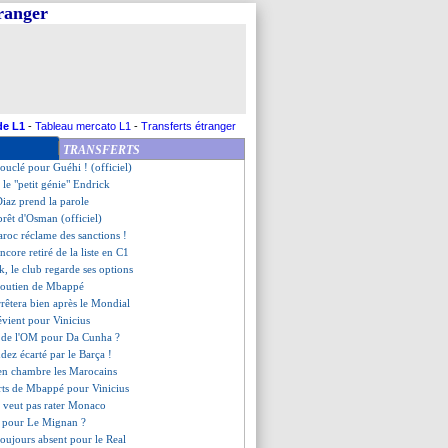
tranger
té en Belgique (officiel)
qu'en 2030 (officiel)
il flatte les supporters
 mise au point de Mbappé
ressenti de l'injustice
 à l'Atletico pour cet été
sef recruté (officiel)
de L1
-
Tableau mercato L1
-
Transferts étranger
destie de Kebbal
TRANSFERTS
n Galatasaray pour Lang
 bouclé pour Guéhi ! (officiel)
 le "petit génie" Endrick
iaz prend la parole
prêt d'Osman (officiel)
aroc réclame des sanctions !
encore retiré de la liste en C1
k, le club regarde ses options
 soutien de Mbappé
rêtera bien après le Mondial
évient pour Vinicius
êt de l'OM pour Da Cunha ?
dez écarté par le Barça !
ien chambre les Marocains
orts de Mbappé pour Vinicius
 veut pas rater Monaco
in pour Le Mignan ?
toujours absent pour le Real