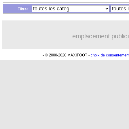
Filtrer :
16/01
L1
: Paris SG 3-0 Lille (fini)
16/01
VIDEO
: le bijou de Dembélé !
emplacement publici
16/01
Ita.
: l'Atalanta freinée à Pise
- © 2000-2026 MAXIFOOT -
choix de consentemen
16/01
L2
: le classement provisoire
16/01
L2
: les résultats de la soirée
16/01
PFC
: la piste Sadick en défense
16/01
Lorient
: B. Dieng - "ça fait du bien"
16/01
L1
: Monaco 1-3 Lorient (fini)