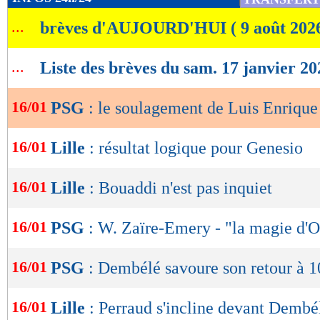
de
...
brèves d'AUJOURD'HUI ( 9 août 202
lecture
OK
...
Liste des brèves du sam. 17 janvier 20
16/01
PSG
: le soulagement de Luis Enrique
16/01
Lille
: résultat logique pour Genesio
16/01
Lille
: Bouaddi n'est pas inquiet
16/01
PSG
: W. Zaïre-Emery - "la magie d
16/01
PSG
: Dembélé savoure son retour à 
16/01
Lille
: Perraud s'incline devant Dembé