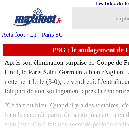
Les Infos du F
emplac
>
>
Actu foot
L1
Paris SG
PSG : le soulagement de 
Après son élimination surprise en Coupe de Fr
lundi, le Paris Saint-Germain a bien réagi en 
nettement Lille (3-0), ce vendredi. L'entraîneu
fait part de son soulagement après la rencontr
"Ça fait du bien. Quand il y a des victoires, 
bien la seconde partie de saison mais on a eu d
bien joué. On a fait une seconde période meill