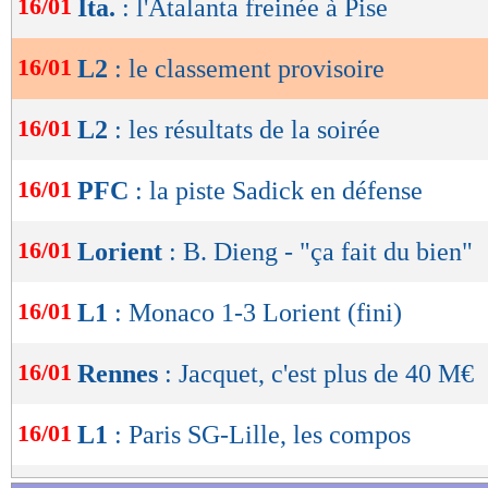
16/01
Ita.
: l'Atalanta freinée à Pise
de
lecture
16/01
L2
: le classement provisoire
OK
16/01
L2
: les résultats de la soirée
16/01
PFC
: la piste Sadick en défense
Lu 9.671 fois
- Romain Rigaux -
16/01
Lorient
: B. Dieng - "ça fait du bien"
16/01
L1
: Monaco 1-3 Lorient (fini)
16/01
Rennes
: Jacquet, c'est plus de 40 M€
16/01
L1
: Paris SG-Lille, les compos