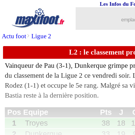
Les Infos du F
emplac
>
Actu foot
Ligue 2
L2 : le classement pr
Vainqueur de Pau (3-1), Dunkerque grimpe pro
Pos
Equipe
Pts
J
G
N
P
Bp
Bc
Di
du classement de la Ligue 2 ce vendredi soir. 
1
Troyes
38
18
11
5
2
31
16
+
Rodez (1-1) et occupe le 5e rang. Malgré sa vi
2
Dunkerque
33
19
9
6
4
35
21
+
3
Reims
32
18
9
5
4
34
21
+
Bastia reste à la dernière position.
4
Red Star
32
18
9
5
4
24
16
+
...
brèves d'AUJOURD'HUI ( 6 août 202
5
Le Mans
32
19
8
8
3
23
18
+
6
St Etienne
31
18
9
4
5
35
25
+
...
Liste des brèves du sam. 17 janvier 20
7
Pau FC
27
19
7
6
6
27
31
-
8
Guingamp
26
18
7
5
6
28
30
-