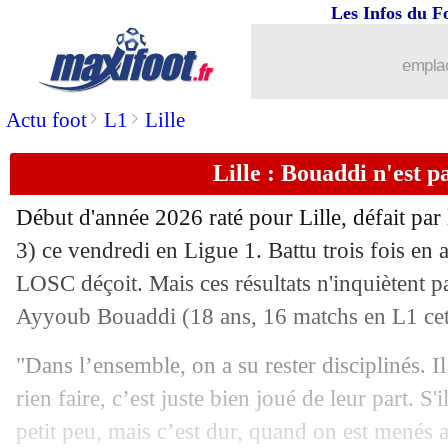
Les Infos du F
emplac
>
>
Actu foot
L1
Lille
Lille : Bouaddi n'est p
Début d'année 2026 raté pour Lille, défait par
3) ce vendredi en Ligue 1. Battu trois fois en a
LOSC déçoit. Mais ces résultats n'inquiètent pa
Ayyoub
Bouaddi
(18 ans, 16 matchs en L1 cet
"Dans l’ensemble, on a su rester disciplinés. I
rien faire, c’est juste bien joué de leur part. S
petit peu, mais c’est dur, quand on est menés au