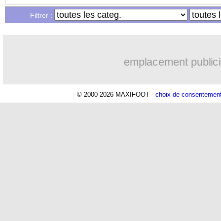
Filtrer :
16/01
L1
: Paris SG 3-0 Lille (fini)
16/01
VIDEO
: le bijou de Dembélé !
emplacement publici
16/01
Ita.
: l'Atalanta freinée à Pise
- © 2000-2026 MAXIFOOT -
choix de consentemen
16/01
L2
: le classement provisoire
16/01
L2
: les résultats de la soirée
16/01
PFC
: la piste Sadick en défense
16/01
Lorient
: B. Dieng - "ça fait du bien"
16/01
L1
: Monaco 1-3 Lorient (fini)