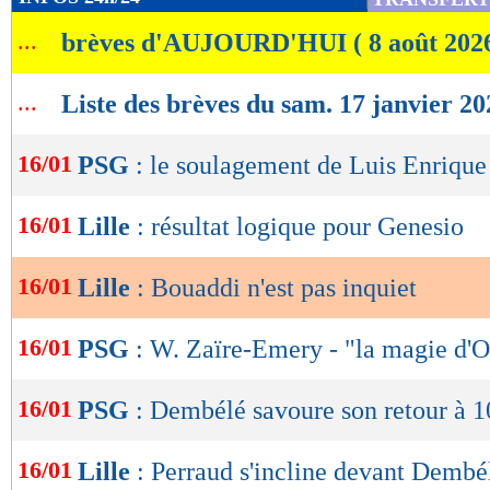
de
...
brèves d'AUJOURD'HUI ( 8 août 202
lecture
OK
...
Liste des brèves du sam. 17 janvier 20
16/01
PSG
: le soulagement de Luis Enrique
16/01
Lille
: résultat logique pour Genesio
16/01
Lille
: Bouaddi n'est pas inquiet
16/01
PSG
: W. Zaïre-Emery - "la magie d
16/01
PSG
: Dembélé savoure son retour à 
16/01
Lille
: Perraud s'incline devant Dembé