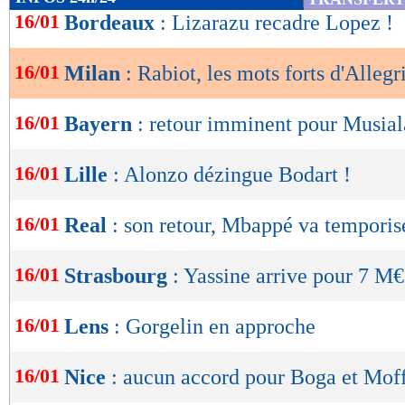
de
16/01
Bordeaux
: Lizarazu recadre Lopez !
lecture
16/01
Milan
: Rabiot, les mots forts d'Allegr
OK
16/01
Bayern
: retour imminent pour Musial
16/01
Lille
: Alonzo dézingue Bodart !
16/01
Real
: son retour, Mbappé va temporis
16/01
Strasbourg
: Yassine arrive pour 7 M€
16/01
Lens
: Gorgelin en approche
16/01
Nice
: aucun accord pour Boga et Moff