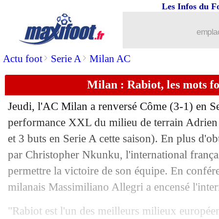
Les Infos du F
16/01
Fiorentina
: approche du PFC pour D
emplac
16/01
OM
: fuir face aux critiques ? De Zerb
>
>
Actu foot
Serie A
Milan AC
16/01
Barça
: Ter Stegen se rapproche de G
Milan : Rabiot, les mots fo
16/01
Rennes
: Meïté, un danger avec Al-Hil
Jeudi, l'AC Milan a renversé Côme (3-1) en Se
16/01
Lyon
: Satriano, Fonseca confirme son
performance XXL du milieu de terrain Adrie
et 3 buts en Serie A cette saison). En plus d'ob
16/01
Reims
: Zabi, le Paris FC a offert 25 
par Christopher Nkunku, l'international frança
permettre la victoire de son équipe. En confére
16/01
Real
: Mbappé dans le groupe dès sam
milanais Massimiliano Allegri a encensé l'inter
16/01
Real
: Alaba suivi par Besiktas
"Rabiot est l'un des meilleurs milieux europée