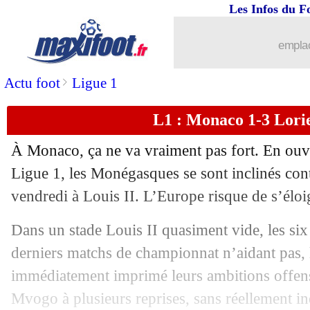
Les Infos du F
emplac
>
Actu foot
Ligue 1
...
brèves d'AUJOURD'HUI ( 7 août 202
L1 : Monaco 1-3 Lorie
...
Liste des brèves du sam. 17 janvier 20
À Monaco, ça ne va vraiment pas fort. En ouve
16/01
PSG
: le soulagement de Luis Enrique
Ligue 1, les Monégasques se sont inclinés cont
vendredi à Louis II. L’Europe risque de s’él
16/01
Lille
: résultat logique pour Genesio
Dans un stade Louis II quasiment vide, les six 
16/01
Lille
: Bouaddi n'est pas inquiet
derniers matchs de championnat n’aidant pas,
immédiatement imprimé leurs ambitions offensiv
16/01
PSG
: W. Zaïre-Emery - "la magie d
Mvogo à plusieurs reprises, sans réellement inq