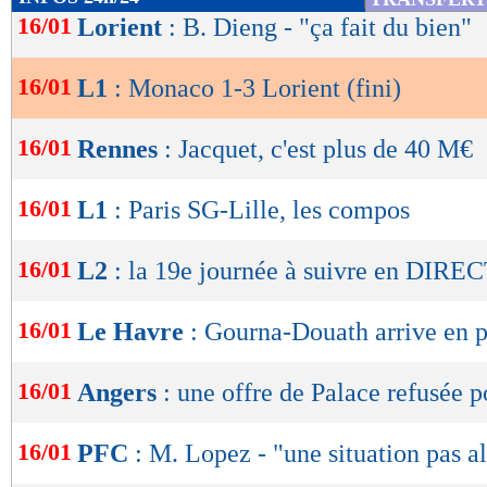
service de Balogun (1-1, 76e).
de
16/01
Lorient
: B. Dieng - "ça fait du bien"
lecture
Cependant, l’espoir de victoire ravivé par le j
16/01
L1
: Monaco 1-3 Lorient (fini)
OK
lui aussi eu la durée d’un feu de paille. Servi 
Makengo a remis les Merlus aux commandes, g
16/01
Rennes
: Jacquet, c'est plus de 40 M€
malheureux Dier (1-2, 85e), puis le premier ci
16/01
L1
: Paris SG-Lille, les compos
petite merveille cette fois, en profitant de la p
aller faire le ménage dans la lucarne de Köhn 
16/01
L2
: la 19e journée à suivre en DIREC
encore de l’ampleur à Monaco, tandis que Lor
au classement !
16/01
Le Havre
: Gourna-Douath arrive en pr
Retrouvez tous les résultats, les buteurs et
16/01
Angers
: une offre de Palace refusée p
SCORE de Maxifoot.
16/01
PFC
: M. Lopez - "une situation pas 
Lu 8.111 fois
- Clément Barbier 