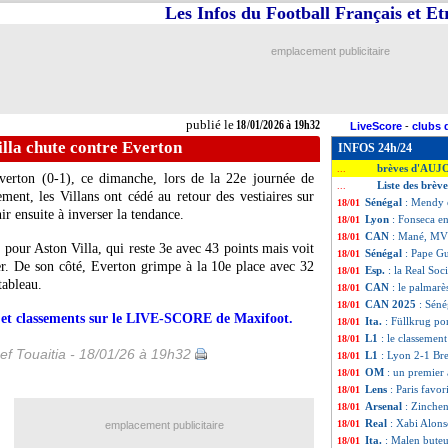
Les Infos du Football Français et E
emplacement publicitaire
publié le
18/01/2026 à 19h32
LiveScore
-
clubs 
illa chute contre Everton
INFOS 24h/24
brèves d'AUJ
...
verton (0-1), ce dimanche, lors de la 22e journée de
Liste des brèv
...
ent, les Villans ont cédé au retour des vestiaires sur
Sénégal
: Mendy 
18/01
ir ensuite à inverser la tendance.
Lyon
: Fonseca en
18/01
CAN
: Mané, MVP
18/01
pour Aston Villa, qui reste 3e avec 43 points mais voit
Sénégal
: Pape Gu
18/01
r. De son côté, Everton grimpe à la 10e place avec 32
Esp.
: la Real Soc
18/01
tableau.
CAN
: le palmarè
18/01
CAN 2025
: Séné
18/01
rs et classements sur le LIVE-SCORE de Maxifoot.
Ita.
: Füllkrug po
18/01
L1
: le classemen
18/01
ef Touaitia - 18/01/26 à 19h32
L1
: Lyon 2-1 Bres
18/01
OM
: un premier
18/01
Lens
: Paris favor
18/01
Arsenal
: Zinchen
18/01
Real
: Xabi Alon
18/01
emplacement publicitaire
Ita.
: Malen bute
18/01