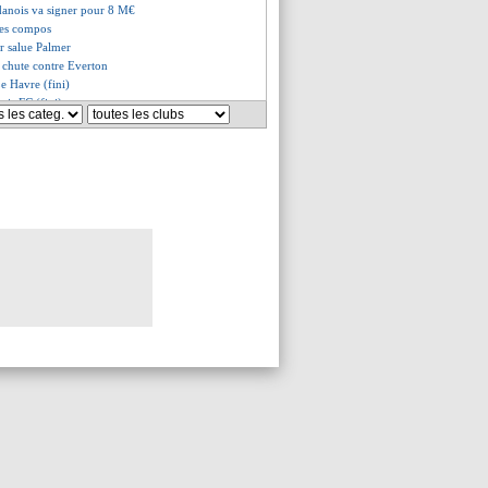
 danois va signer pour 8 M€
les compos
r salue Palmer
a chute contre Everton
e Havre (fini)
ris FC (fini)
égal-Maroc, les compos
éfaite logique pour Guardiola
ustration de Slot
 gagner l'Atletico
z déjà sur le départ
à l'Hellas Vérone (off.)
roc, l’historique
va rebondir... en Indonésie
Mourabet veut enchaîner
pris par la Fiorentina
 freiné par Wolverhampton
-1 Metz (fini)
k et la gestion des émotions
 FC, les compos
avre, les compos
 banderoles contre BlueCo
iétaire veut conserver Jacquet
re d'accord pour Maignan
ue et l'importance de Dembélé
on de Chelle