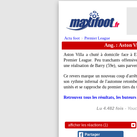
Actu foot
Premier League
>
Ang. : Aston V
Aston Villa a chuté à domicile face à E
Premier League. Peu tranchants offensivem
une réalisation de Barry (59e), sans parven
Ce revers marque un nouveau coup d'arrêt 
son rythme infernal de l'automne retombe
unités et se rapproche du premier tiers du 
Retrouvez tous les résultats, les buteu
Lu 4.482 fois
- Youc
afficher les réactions (1)
Partager