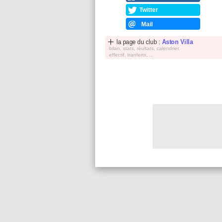
Twitter
Mail
la page du club :
Aston Villa
bilan, stats, réultats, calendrier,
effectif, tranferts, ...