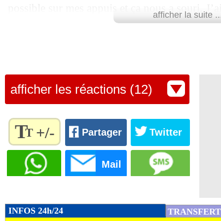
possible sur mes appuis et ça nous a souri. J’ai 
afficher la suite ..
tout, a résumé le portier au micro de beIN SP
d’arrangement. Vous croyez vraiment qu’à une
pays qui attend un sacre depuis 50 ans, on peu
Lu 30.857 fois
- Youcef Touaitia 
afficher les réactions (12)
T
+/-
T
Partager
Twitter
Règlez la
taille du
Mail
texte
pour
l'adapter
à vos
INFOS 24h/24
TRANSFERT
préférences