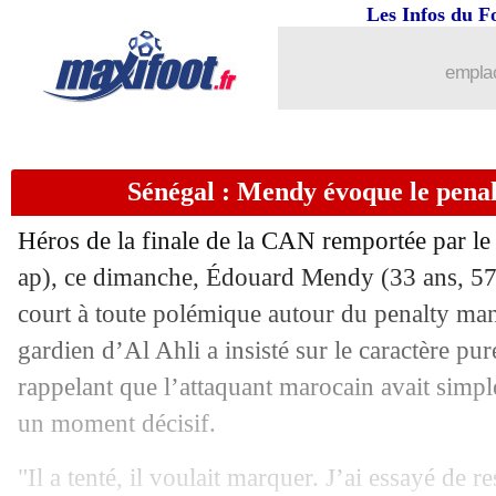
Les Infos du F
emplac
Sénégal : Mendy évoque le pena
Héros de la finale de la CAN remportée par le
ap), ce dimanche, Édouard Mendy (33 ans, 57 
court à toute polémique autour du penalty m
gardien d’Al Ahli a insisté sur le caractère pur
rappelant que l’attaquant marocain avait simp
un moment décisif.
"Il a tenté, il voulait marquer. J’ai essayé de r