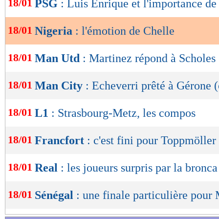
18/01
PSG
: Luis Enrique et l'importance d
de
lecture
18/01
Nigeria
: l'émotion de Chelle
OK
18/01
Man Utd
: Martinez répond à Scholes
18/01
Man City
: Echeverri prêté à Gérone (
18/01
L1
: Strasbourg-Metz, les compos
18/01
Francfort
: c'est fini pour Toppmöller 
18/01
Real
: les joueurs surpris par la bronca
18/01
Sénégal
: une finale particulière pou