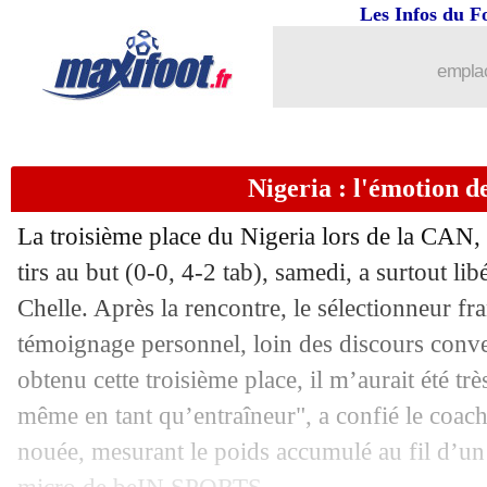
18/01
Liverpool
: la frustration de Slot
Les Infos du F
18/01
Esp.
: Sørloth fait gagner l'Atletico
emplac
18/01
Strasbourg
: Páez déjà sur le départ
Nigeria : l'émotion d
18/01
OM
: Lirola file à l'Hellas Vérone (off
La troisième place du Nigeria lors de la CAN,
18/01
CAN
: Sénégal-Maroc, l’historique
tirs au but (0-0, 4-2 tab), samedi, a surtout li
Chelle. Après la rencontre, le sélectionneur fr
18/01
Divers
: Kurzawa va rebondir... en In
témoignage personnel, loin des discours conv
18/01
Strasbourg
: El Mourabet veut enchaî
obtenu cette troisième place, il m’aurait été trè
même en tant qu’entraîneur", a confié le coach
18/01
Ita.
: Bologne surpris par la Fiorentina
nouée, mesurant le poids accumulé au fil d’un