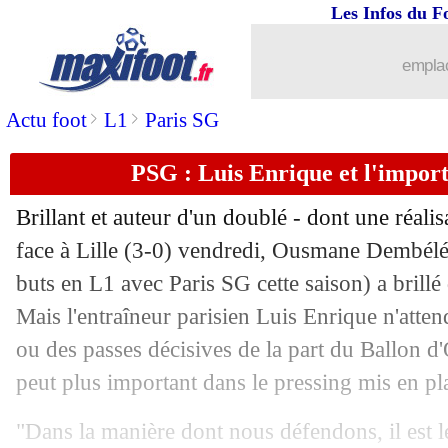
Les Infos du F
18/01
Man City
: une défaite logique pour 
emplac
18/01
Liverpool
: la frustration de Slot
>
>
Actu foot
L1
Paris SG
18/01
Esp.
: Sørloth fait gagner l'Atletico
PSG : Luis Enrique et l'impor
18/01
Strasbourg
: Páez déjà sur le départ
Brillant et auteur d'un doublé - dont une réalis
18/01
OM
: Lirola file à l'Hellas Vérone (off
face à Lille (3-0) vendredi, Ousmane
Dembél
buts en L1 avec Paris SG cette saison) a brillé
18/01
CAN
: Sénégal-Maroc, l’historique
Mais l'entraîneur parisien Luis Enrique n'atte
ou des passes décisives de la part du Ballon d'
18/01
Divers
: Kurzawa va rebondir... en In
peut plus important dans le pressing mis en pla
18/01
Strasbourg
: El Mourabet veut enchaî
"Dans la manière dont nous défendons, il est le