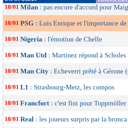
de
18/01
Milan
: pas encore d'accord pour Mai
lecture
18/01
PSG
: Luis Enrique et l'importance d
OK
18/01
Nigeria
: l'émotion de Chelle
18/01
Man Utd
: Martinez répond à Scholes
18/01
Man City
: Echeverri prêté à Gérone (
18/01
L1
: Strasbourg-Metz, les compos
18/01
Francfort
: c'est fini pour Toppmöller 
18/01
Real
: les joueurs surpris par la bronca