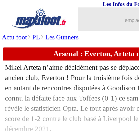
Les Infos du F
emplac
>
>
Actu foot
PL
Les Gunners
Arsenal : Everton, Arteta n
Mikel Arteta n’aime décidément pas se déplacer
ancien club, Everton ! Pour la troisième fois de
en autant de rencontres disputées à Goodison 
connu la défaite face aux Toffees (0-1) ce sa
révèle le statisticien Opta. Le tout après avoir 
score de 1-2 contre le club basé à Liverpool 
décembre 2021.