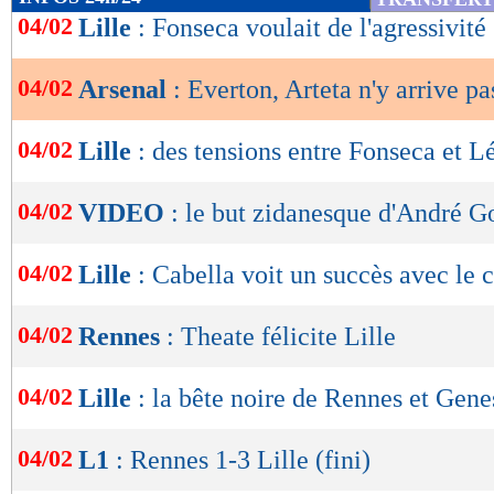
de
04/02
Lille
: Fonseca voulait de l'agressivité
lecture
04/02
Arsenal
: Everton, Arteta n'y arrive pa
OK
04/02
Lille
: des tensions entre Fonseca et L
04/02
VIDEO
: le but zidanesque d'André 
04/02
Lille
: Cabella voit un succès avec le 
04/02
Rennes
: Theate félicite Lille
04/02
Lille
: la bête noire de Rennes et Gene
04/02
L1
: Rennes 1-3 Lille (fini)