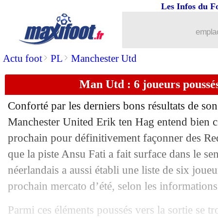
Les Infos du F
04/02
PSG
: le Bayern, Hakimi y croit pou
emplac
04/02
Real
: Hazard encore blessé !
>
>
Actu foot
PL
Manchester Utd
04/02
Lyon
: Tolisso heureux, mais...
Man Utd : 6 joueurs poussés 
04/02
Lyon
: Lacazette refuse de s'enflamme
Conforté par les derniers bons résultats de son
04/02
Troyes
: Ripart dénonce une situation
Manchester United Erik ten Hag entend bien co
prochain pour définitivement façonner des Re
04/02
L1
: Troyes 1-3 Lyon (fini)
que la piste Ansu Fati a fait surface dans le sen
néerlandais a aussi établi une liste de six joueu
04/02
Esp.
: l'Atletico frustré par Getafe
prochain mercato d’été, selon les informations
04/02
Arsenal
: le titre, Arteta rassure ses tr
Parmi ces éléments poussés vers la sortie se t