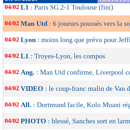
de
04/02
L1
: Paris SG 2-1 Toulouse (fini)
lecture
04/02
Man Utd
: 6 joueurs poussés vers la so
OK
04/02
Lyon
: moins long que prévu pour Jeff
04/02
L1
: Troyes-Lyon, les compos
04/02
Ang.
: Man Utd confirme, Liverpool c
04/02
VIDEO
: le coup-franc malin de Van
04/02
All.
: Dortmund facile, Kolo Muani ré
04/02
PHOTO
: blessé, Sanches sort en lar