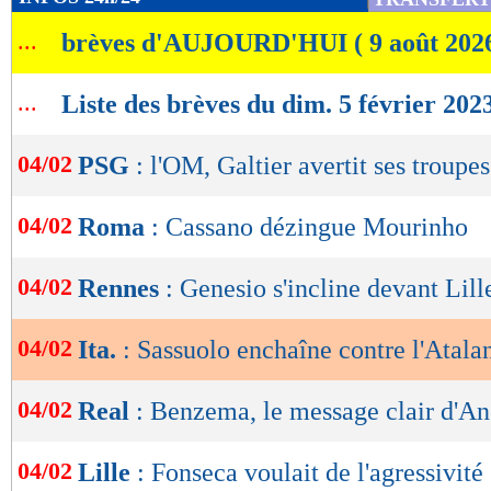
de
...
brèves d'AUJOURD'HUI ( 9 août 202
lecture
OK
...
Liste des brèves du dim. 5 février 202
04/02
PSG
: l'OM, Galtier avertit ses troupes
04/02
Roma
: Cassano dézingue Mourinho
04/02
Rennes
: Genesio s'incline devant Lill
04/02
Ita.
: Sassuolo enchaîne contre l'Atala
04/02
Real
: Benzema, le message clair d'An
04/02
Lille
: Fonseca voulait de l'agressivité