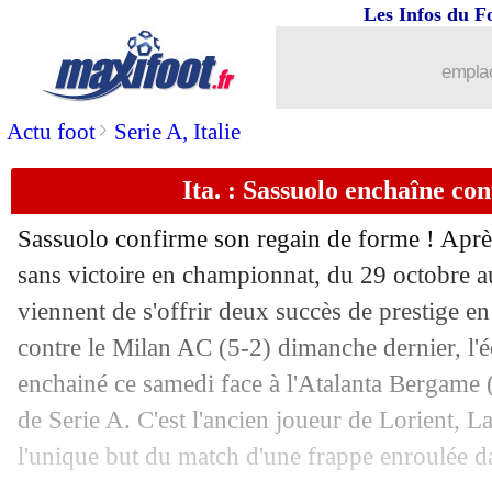
Les Infos du F
emplac
>
Actu foot
Serie A, Italie
Ita. : Sassuolo enchaîne con
Sassuolo confirme son regain de forme ! Après
sans victoire en championnat, du 29 octobre a
viennent de s'offrir deux succès de prestige e
contre le Milan AC (5-2) dimanche dernier, l'é
enchainé ce samedi face à l'Atalanta Bergame (
de Serie A. C'est l'ancien joueur de Lorient, La
l'unique but du match d'une frappe enroulée dan