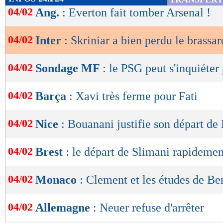
de
04/02
Ang.
: Everton fait tomber Arsenal !
lecture
04/02
Inter
: Skriniar a bien perdu le brassar
OK
04/02
Sondage MF
: le PSG peut s'inquiéter
04/02
Barça
: Xavi très ferme pour Fati
04/02
Nice
: Bouanani justifie son départ de 
04/02
Brest
: le départ de Slimani rapidemen
04/02
Monaco
: Clement et les études de Be
04/02
Allemagne
: Neuer refuse d'arrêter