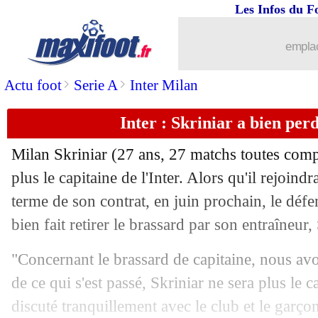
Les Infos du F
04/02
TFC
: le PSG, la déception de Rouault
emplac
04/02
L1
: Paris SG 2-1 Toulouse (fini)
>
>
Actu foot
Serie A
Inter Milan
04/02
Man Utd
: 6 joueurs poussés vers la so
Inter : Skriniar a bien per
04/02
Lyon
: moins long que prévu pour Jeff
Milan Skriniar (27 ans, 27 matchs toutes compét
04/02
L1
: Troyes-Lyon, les compos
plus le capitaine de l'Inter. Alors qu'il rejoin
terme de son contrat, en juin prochain, le défe
04/02
Ang.
: Man Utd confirme, Liverpool c
bien fait retirer le brassard par son entraîneur
04/02
VIDEO
: le coup-franc malin de Van
"Concernant le brassard de capitaine, nous av
de ce qui s'est passé, Skriniar ne sera plus le c
04/02
All.
: Dortmund facile, Kolo Muani ré
discuté tranquillement avec le club et le garço